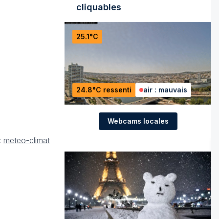
cliquables
25.1°C
24.8°C ressenti
air : mauvais
Webcams locales
:
meteo-climat