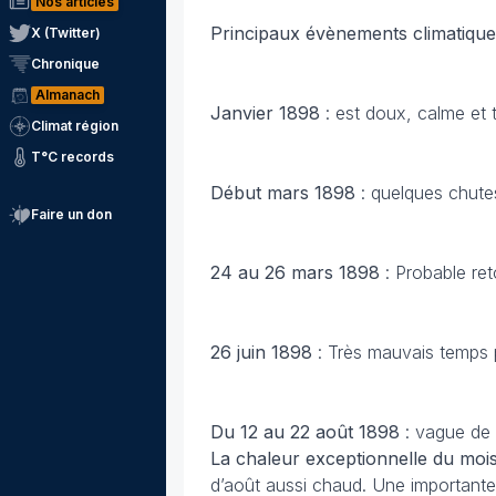
Nos articles
Principaux évènements climatiqu
X (Twitter)
Chronique
Almanach
Janvier 1898
: est doux, calme et 
Climat région
T°C records
Début mars 1898
: quelques chute
Faire un don
24 au 26 mars 1898
: Probable ret
26 juin 1898
: Très mauvais temps pl
Du 12 au 22 août 1898
: vague de
La chaleur exceptionnelle du moi
d’août aussi chaud. Une importante