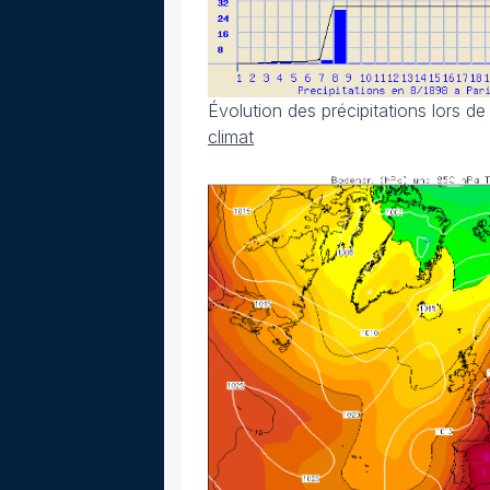
Évolution des précipitations lors d
climat