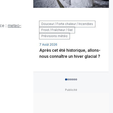
Douceur / Forte chaleur / Incendies
rce :
meteo-
Froid / Fraîcheur / Gel
Prévisions météo
7 Août 2026
Après cet été historique, allons-
nous connaître un hiver glacial ?
0
1
2
3
4
5