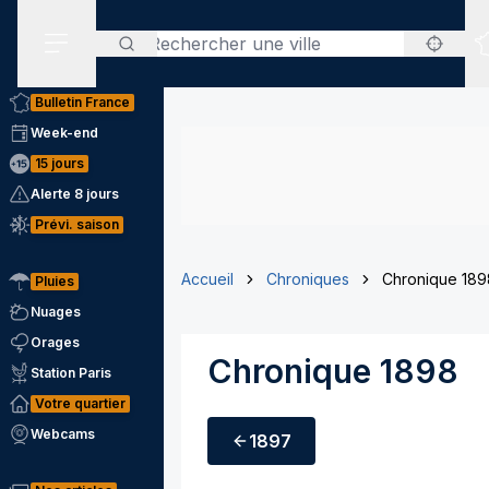
Rechercher
Menu secondaire
Bulletin France
Week-end
15 jours
Alerte 8 jours
Prévi. saison
Accueil
Chroniques
Chronique 189
Pluies
Nuages
Orages
Chronique 1898
Station Paris
Votre quartier
Webcams
1897