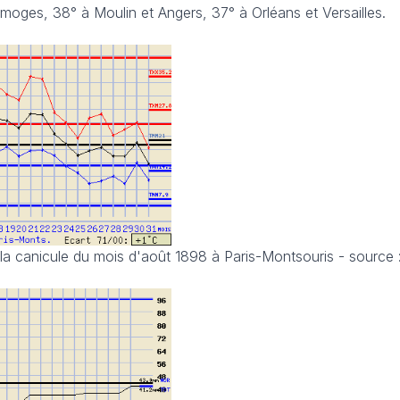
oges, 38° à Moulin et Angers, 37° à Orléans et Versailles.
 la canicule du mois d'août 1898 à Paris-Montsouris - source 