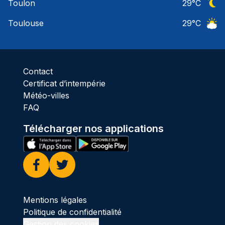
Toulon
29
°C
Ciel 
Toulouse
29
°C
Ciel 
Contact
Certificat d’intempérie
Météo-villes
FAQ
Télécharger nos applications
Facebook
Twitter
Mentions légales
Politique de confidentialité
Gestion des cookies