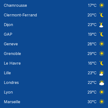
Ciel 
Chamrousse
17
°C
Ciel 
Clermont-Ferrand
20
°C
Ciel 
Dijon
23
°C
Ciel 
GAP
19
°C
Ciel 
Geneve
28
°C
Ciel 
Grenoble
29
°C
Ciel 
Le Havre
16
°C
Ciel 
Lille
23
°C
Ciel 
Londres
22
°C
Ciel 
Lyon
29
°C
Ciel 
Marseille
30
°C
Ciel 