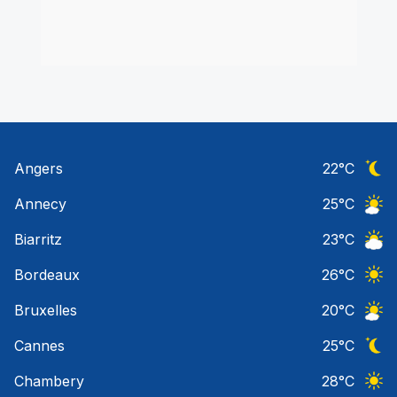
Angers
22
°C
Ciel 
Annecy
25
°C
Ciel 
Biarritz
23
°C
Ciel 
Bordeaux
26
°C
Ciel 
Bruxelles
20
°C
Ciel 
Cannes
25
°C
Ciel 
Chambery
28
°C