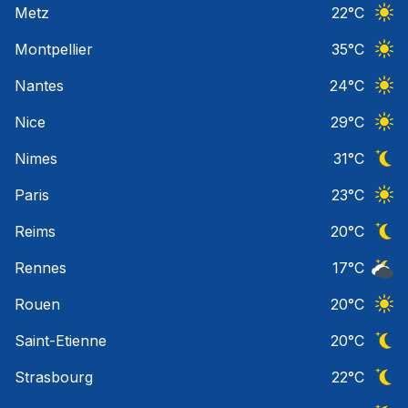
Metz
22
°C
Ciel 
Montpellier
35
°C
Ciel 
Nantes
24
°C
Ciel 
Nice
29
°C
Ciel 
Nimes
31
°C
Ciel 
Paris
23
°C
Ciel 
Reims
20
°C
Ciel 
Rennes
17
°C
Ciel 
Rouen
20
°C
Ciel 
Saint-Etienne
20
°C
Ciel 
Strasbourg
22
°C
Ciel 