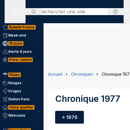
Rechercher
Menu secondaire
Bulletin France
Week-end
15 jours
Alerte 8 jours
Prévi. saison
Accueil
Chroniques
Chronique 197
Pluies
Nuages
Orages
Chronique 1977
Station Paris
Votre quartier
Webcams
1976