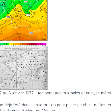
 2 au 3 janvier 1977 - températures minimales et analyse mété
ue déjà l’été dans le sud où l’on peut parler de chaleur - les t
ier, Biarritz et Mont de Marsan.