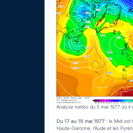
Analyse météo du 5 mai 1977 où il 
Du 17 au 19 mai 1977
: le Midi es
Haute-Garonne, l’Aude et les Pyréné