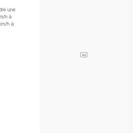
ndre une
km/h à
 km/h à