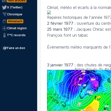
Nos articles
Climat, météo et écarts à la normal
X (Twitter)
Chronique
Repères historiques de l'année 197
Almanach
2 février
1977
: ouverture du cen
Climat région
25 mars
1977
: Jacques Chirac es
François font un tabac
T°C records
Évènements météo marquants de l
Faire un don
3 janvier
1977
: des chutes de nei