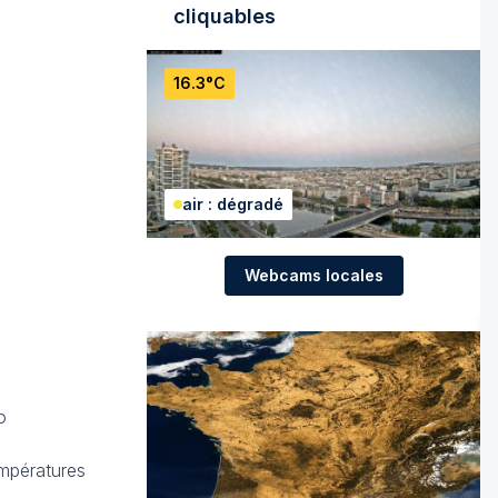
cliquables
16.3°C
air : dégradé
Webcams locales
o
empératures