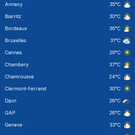
Annecy
35
°C
Ciel 
Biarritz
30
°C
Orage
Bordeaux
36
°C
Ciel 
Bruxelles
31
°C
Ciel 
Cannes
29
°C
Ciel 
Chambery
37
°C
Ciel 
Chamrousse
24
°C
Orage
Clermont-Ferrand
30
°C
Ciel 
Dijon
28
°C
Ciel 
GAP
26
°C
Ciel 
Geneve
33
°C
Orage