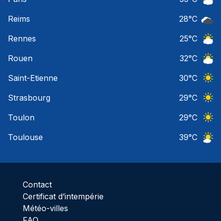
Ciel 
Reims
28
°C
Ciel 
Rennes
25
°C
Ciel 
Rouen
32
°C
Ciel 
Saint-Etienne
30
°C
Ciel 
Strasbourg
29
°C
Ciel 
Toulon
29
°C
Ciel 
Toulouse
39
°C
Ciel 
Contact
Certificat d’intempérie
Météo-villes
FAQ