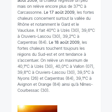
août 2009
, la chaleur régresse un peu
mais on relève encore plus de 37°C à
Carcassonne.
Le 17 août
2009
, les fortes
chaleurs concernent surtout la vallée du
Rhône et notamment le Gard et le
Vaucluse. Il fait 40°C à Uzès (30), 39,6°C
à Cruviers-Lascou (30), 39,2°C à
Carpentras (84).
Le 18 août
2009
, les
fortes chaleurs touchent toujours les
régions du Sud-est et ont tendance à
s’accentuer. On relève un maximum de
40,1°C à Uzès (30), 40,0°C à Vallon (07),
39,8°C à Cruviers-Lascou (30), 39,5°C à
Nyons (26) et Carpentras (84), 39,1°C à
Avignon et Orange (84) ainsi qu’à Nîmes-
Courbessac (30).