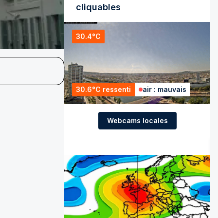
cliquables
30.4°C
30.6°C ressenti
air : mauvais
Webcams locales