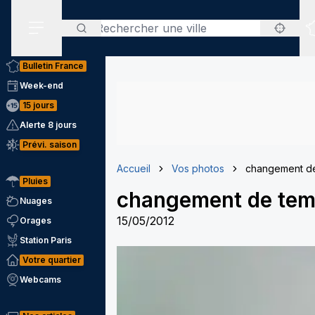
Rechercher
Menu secondaire
Bulletin France
Week-end
15 jours
Alerte 8 jours
Prévi. saison
Accueil
Vos photos
changement de
Pluies
changement de tem
Nuages
15/05/2012
Orages
Station Paris
Votre quartier
Webcams