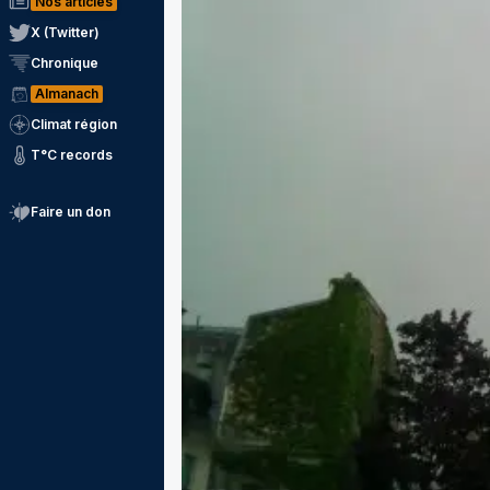
Nos articles
X (Twitter)
Chronique
Almanach
Climat région
T°C records
Faire un don