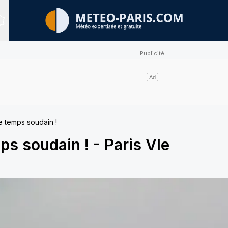
Sites expertisés
 temps soudain !
ps soudain !
-
Paris VIe