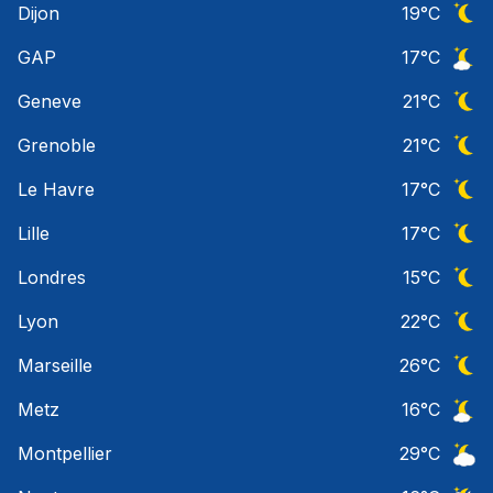
Dijon
19
°C
Ciel 
GAP
17
°C
Ciel 
Geneve
21
°C
Ciel 
Grenoble
21
°C
Ciel 
Le Havre
17
°C
Ciel 
Lille
17
°C
Ciel 
Londres
15
°C
Ciel 
Lyon
22
°C
Ciel 
Marseille
26
°C
Ciel 
Metz
16
°C
Ciel 
Montpellier
29
°C
Ciel 