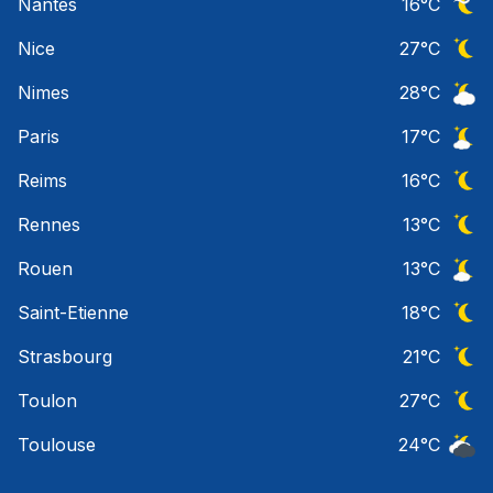
Nantes
16
°C
Ciel 
Nice
27
°C
Ciel 
Nimes
28
°C
Ciel 
Paris
17
°C
Ciel 
Reims
16
°C
Ciel 
Rennes
13
°C
Ciel 
Rouen
13
°C
Ciel 
Saint-Etienne
18
°C
Ciel 
Strasbourg
21
°C
Ciel 
Toulon
27
°C
Ciel 
Toulouse
24
°C
Ciel 