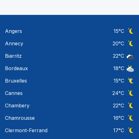
Angers
15
°C
Ciel 
Annecy
20
°C
Ciel 
Biarritz
22
°C
Ciel 
Bordeaux
18
°C
Ciel 
Bruxelles
15
°C
Ciel 
Cannes
24
°C
Ciel 
Chambery
22
°C
Ciel 
Chamrousse
16
°C
Ciel 
Clermont-Ferrand
17
°C
Ciel 