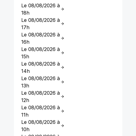
Le 08/08/2026 à
18h
Le 08/08/2026 à
17h
Le 08/08/2026 à
16h
Le 08/08/2026 à
15h
Le 08/08/2026 à
14h
Le 08/08/2026 à
13h
Le 08/08/2026 à
12h
Le 08/08/2026 à
11h
Le 08/08/2026 à
10h