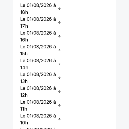
Le 01/08/2026 à
18h
Le 01/08/2026 à
17h
Le 01/08/2026 à
16h
Le 01/08/2026 à
15h
Le 01/08/2026 à
14h
Le 01/08/2026 à
13h
Le 01/08/2026 à
12h
Le 01/08/2026 à
11h
Le 01/08/2026 à
10h