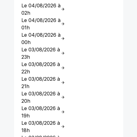
Le 04/08/2026 à
02h
Le 04/08/2026 à
01h
Le 04/08/2026 à
00h
Le 03/08/2026 à
23h
Le 03/08/2026 à
22h
Le 03/08/2026 à
21h
Le 03/08/2026 à
20h
Le 03/08/2026 à
19h
Le 03/08/2026 à
18h