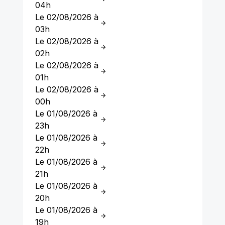
04h
Le 02/08/2026 à
03h
Le 02/08/2026 à
02h
Le 02/08/2026 à
01h
Le 02/08/2026 à
00h
Le 01/08/2026 à
23h
Le 01/08/2026 à
22h
Le 01/08/2026 à
21h
Le 01/08/2026 à
20h
Le 01/08/2026 à
19h