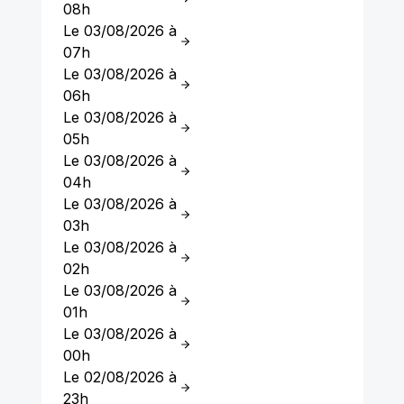
08h
Le 03/08/2026 à
07h
Le 03/08/2026 à
06h
Le 03/08/2026 à
05h
Le 03/08/2026 à
04h
Le 03/08/2026 à
03h
Le 03/08/2026 à
02h
Le 03/08/2026 à
01h
Le 03/08/2026 à
00h
Le 02/08/2026 à
23h