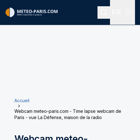
FR
Rechercher
Menu
Menu des
Accueil
Webcam meteo-paris.com - Time lapse webcam de
Paris - vue La Défense, maison de la radio
Webcam meteo-