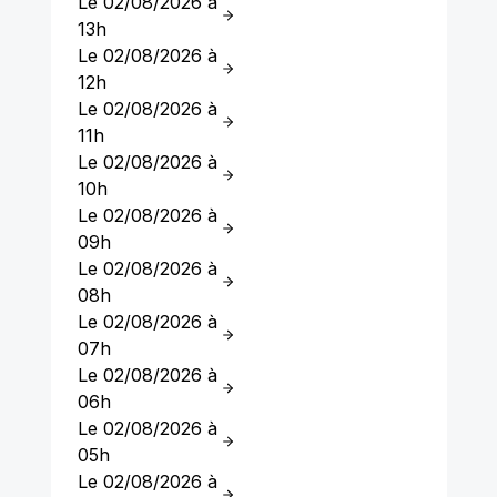
Le 02/08/2026 à
13h
Le 02/08/2026 à
12h
Le 02/08/2026 à
11h
Le 02/08/2026 à
10h
Le 02/08/2026 à
09h
Le 02/08/2026 à
08h
Le 02/08/2026 à
07h
Le 02/08/2026 à
06h
Le 02/08/2026 à
05h
Le 02/08/2026 à