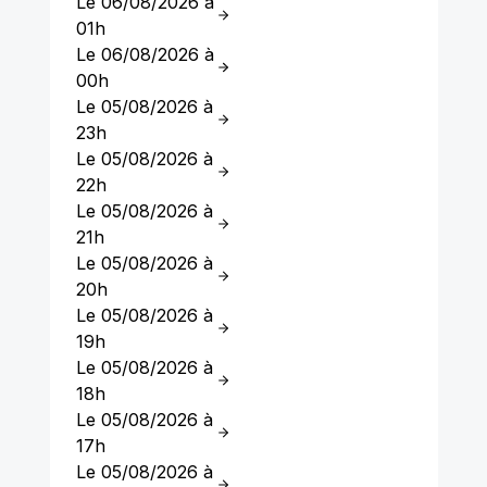
Le 06/08/2026 à
01h
Le 06/08/2026 à
00h
Le 05/08/2026 à
23h
Le 05/08/2026 à
22h
Le 05/08/2026 à
21h
Le 05/08/2026 à
20h
Le 05/08/2026 à
19h
Le 05/08/2026 à
18h
Le 05/08/2026 à
17h
Le 05/08/2026 à