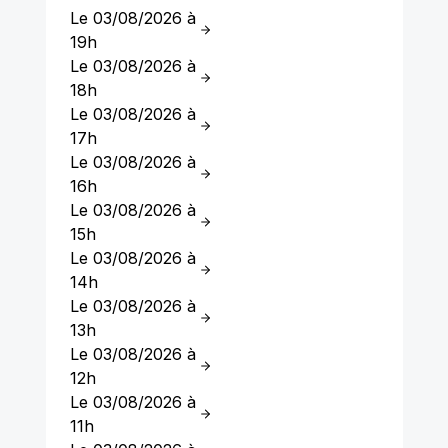
Le 03/08/2026 à
19h
Le 03/08/2026 à
18h
Le 03/08/2026 à
17h
Le 03/08/2026 à
16h
Le 03/08/2026 à
15h
Le 03/08/2026 à
14h
Le 03/08/2026 à
13h
Le 03/08/2026 à
12h
Le 03/08/2026 à
11h