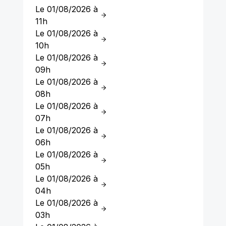
Le 01/08/2026 à
11h
Le 01/08/2026 à
10h
Le 01/08/2026 à
09h
Le 01/08/2026 à
08h
Le 01/08/2026 à
07h
Le 01/08/2026 à
06h
Le 01/08/2026 à
05h
Le 01/08/2026 à
04h
Le 01/08/2026 à
03h