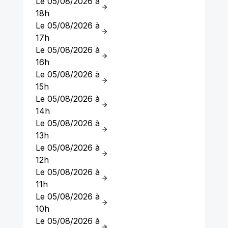
Le 05/08/2026 à
18h
Le 05/08/2026 à
17h
Le 05/08/2026 à
16h
Le 05/08/2026 à
15h
Le 05/08/2026 à
14h
Le 05/08/2026 à
13h
Le 05/08/2026 à
12h
Le 05/08/2026 à
11h
Le 05/08/2026 à
10h
Le 05/08/2026 à