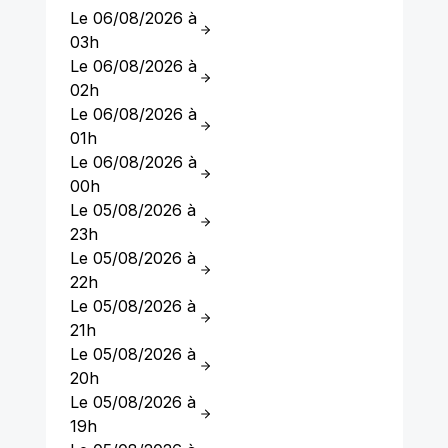
Le 06/08/2026 à
03h
Le 06/08/2026 à
02h
Le 06/08/2026 à
01h
Le 06/08/2026 à
00h
Le 05/08/2026 à
23h
Le 05/08/2026 à
22h
Le 05/08/2026 à
21h
Le 05/08/2026 à
20h
Le 05/08/2026 à
19h