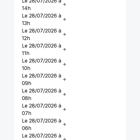
Le 28/07/2026 à
14h
Le 28/07/2026 à
13h
Le 28/07/2026 à
12h
Le 28/07/2026 à
11h
Le 28/07/2026 à
10h
Le 28/07/2026 à
09h
Le 28/07/2026 à
08h
Le 28/07/2026 à
07h
Le 28/07/2026 à
06h
Le 28/07/2026 à