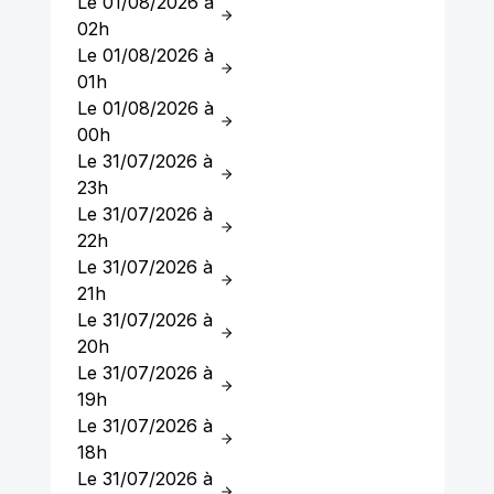
Le 01/08/2026 à
02h
Le 01/08/2026 à
01h
Le 01/08/2026 à
00h
Le 31/07/2026 à
23h
Le 31/07/2026 à
22h
Le 31/07/2026 à
21h
Le 31/07/2026 à
20h
Le 31/07/2026 à
19h
Le 31/07/2026 à
18h
Le 31/07/2026 à