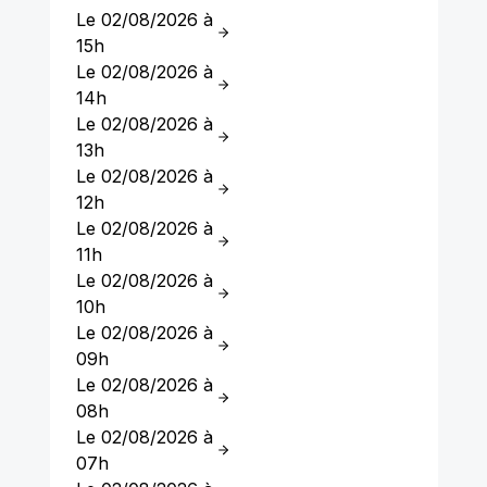
Le 02/08/2026 à
15h
Le 02/08/2026 à
14h
Le 02/08/2026 à
13h
Le 02/08/2026 à
12h
Le 02/08/2026 à
11h
Le 02/08/2026 à
10h
Le 02/08/2026 à
09h
Le 02/08/2026 à
08h
Le 02/08/2026 à
07h