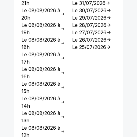
21h
Le 31/07/2026
Le 08/08/2026 à
Le 30/07/2026
20h
Le 29/07/2026
Le 08/08/2026 à
Le 28/07/2026
19h
Le 27/07/2026
Le 08/08/2026 à
Le 26/07/2026
18h
Le 25/07/2026
Le 08/08/2026 à
17h
Le 08/08/2026 à
16h
Le 08/08/2026 à
15h
Le 08/08/2026 à
14h
Le 08/08/2026 à
13h
Le 08/08/2026 à
12h