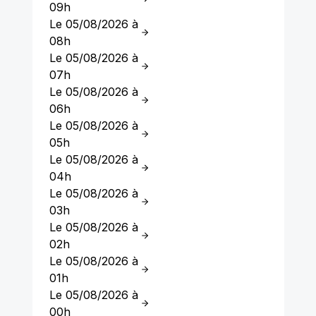
09h
Le 05/08/2026 à
08h
Le 05/08/2026 à
07h
Le 05/08/2026 à
06h
Le 05/08/2026 à
05h
Le 05/08/2026 à
04h
Le 05/08/2026 à
03h
Le 05/08/2026 à
02h
Le 05/08/2026 à
01h
Le 05/08/2026 à
00h