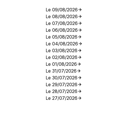
Le 09/08/2026
Le 08/08/2026
Le 07/08/2026
Le 06/08/2026
Le 05/08/2026
Le 04/08/2026
Le 03/08/2026
Le 02/08/2026
Le 01/08/2026
Le 31/07/2026
Le 30/07/2026
Le 29/07/2026
Le 28/07/2026
Le 27/07/2026