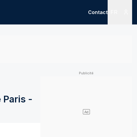
FR
Contact
Menu
Menu des
Paris -