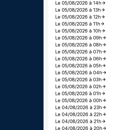
Le 05/08/2026 à 14h
Le 05/08/2026 à 13h
Le 05/08/2026 à 12h
Le 05/08/2026 à 11h
Le 05/08/2026 à 10h
Le 05/08/2026 à 09h
Le 05/08/2026 à 08h
Le 05/08/2026 à 07h
Le 05/08/2026 à 06h
Le 05/08/2026 à 05h
Le 05/08/2026 à 04h
Le 05/08/2026 à 03h
Le 05/08/2026 à 02h
Le 05/08/2026 à 01h
Le 05/08/2026 à 00h
Le 04/08/2026 à 23h
Le 04/08/2026 à 22h
Le 04/08/2026 à 21h
Le 04/08/2026 à 20h