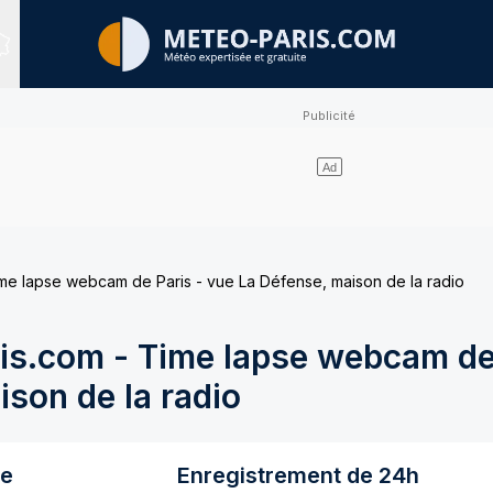
Sites expertisés
e lapse webcam de Paris - vue La Défense, maison de la radio
s.com - Time lapse webcam de 
son de la radio
re
Enregistrement de 24h