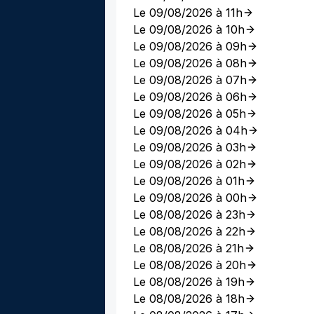
Le 09/08/2026 à 11h
Le 09/08/2026 à 10h
Le 09/08/2026 à 09h
Le 09/08/2026 à 08h
Le 09/08/2026 à 07h
Le 09/08/2026 à 06h
Le 09/08/2026 à 05h
Le 09/08/2026 à 04h
Le 09/08/2026 à 03h
Le 09/08/2026 à 02h
Le 09/08/2026 à 01h
Le 09/08/2026 à 00h
Le 08/08/2026 à 23h
Le 08/08/2026 à 22h
Le 08/08/2026 à 21h
Le 08/08/2026 à 20h
Le 08/08/2026 à 19h
Le 08/08/2026 à 18h