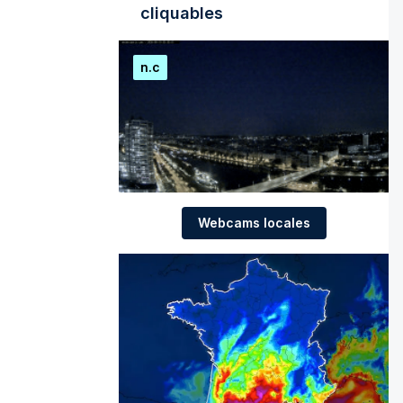
cliquables
n.c
Webcams locales