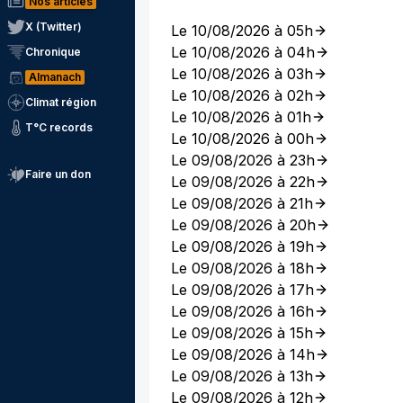
Nos articles
X (Twitter)
Le 10/08/2026 à 05h
Le 10/08/2026 à 04h
Chronique
Le 10/08/2026 à 03h
Almanach
Le 10/08/2026 à 02h
Climat région
Le 10/08/2026 à 01h
T°C records
Le 10/08/2026 à 00h
Le 09/08/2026 à 23h
Faire un don
Le 09/08/2026 à 22h
Le 09/08/2026 à 21h
Le 09/08/2026 à 20h
Le 09/08/2026 à 19h
Le 09/08/2026 à 18h
Le 09/08/2026 à 17h
Le 09/08/2026 à 16h
Le 09/08/2026 à 15h
Le 09/08/2026 à 14h
Le 09/08/2026 à 13h
Le 09/08/2026 à 12h