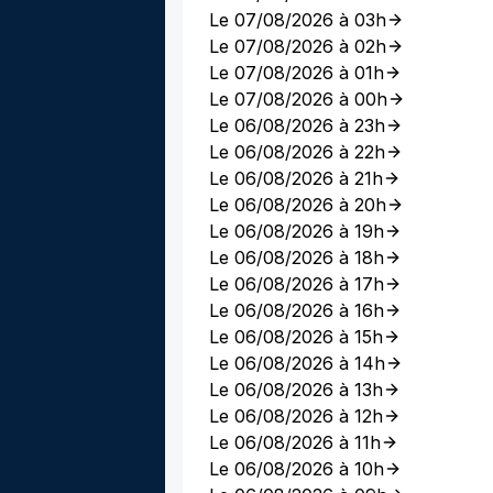
Le 07/08/2026 à 03h
Le 07/08/2026 à 02h
Le 07/08/2026 à 01h
Le 07/08/2026 à 00h
Le 06/08/2026 à 23h
Le 06/08/2026 à 22h
Le 06/08/2026 à 21h
Le 06/08/2026 à 20h
Le 06/08/2026 à 19h
Le 06/08/2026 à 18h
Le 06/08/2026 à 17h
Le 06/08/2026 à 16h
Le 06/08/2026 à 15h
Le 06/08/2026 à 14h
Le 06/08/2026 à 13h
Le 06/08/2026 à 12h
Le 06/08/2026 à 11h
Le 06/08/2026 à 10h