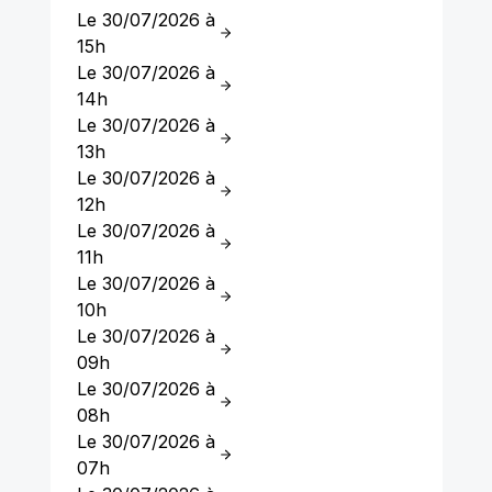
Le 30/07/2026 à
15h
Le 30/07/2026 à
14h
Le 30/07/2026 à
13h
Le 30/07/2026 à
12h
Le 30/07/2026 à
11h
Le 30/07/2026 à
10h
Le 30/07/2026 à
09h
Le 30/07/2026 à
08h
Le 30/07/2026 à
07h