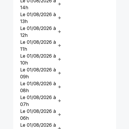
Le 01/08/2026 à
14h
Le 01/08/2026 à
13h
Le 01/08/2026 à
12h
Le 01/08/2026 à
11h
Le 01/08/2026 à
10h
Le 01/08/2026 à
09h
Le 01/08/2026 à
08h
Le 01/08/2026 à
07h
Le 01/08/2026 à
06h
Le 01/08/2026 à