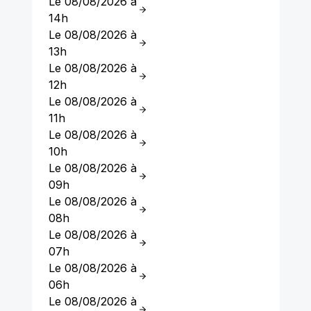
Le 08/08/2026 à
14h
Le 08/08/2026 à
13h
Le 08/08/2026 à
12h
Le 08/08/2026 à
11h
Le 08/08/2026 à
10h
Le 08/08/2026 à
09h
Le 08/08/2026 à
08h
Le 08/08/2026 à
07h
Le 08/08/2026 à
06h
Le 08/08/2026 à