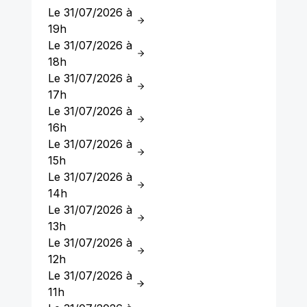
Le 31/07/2026 à
19h
Le 31/07/2026 à
18h
Le 31/07/2026 à
17h
Le 31/07/2026 à
16h
Le 31/07/2026 à
15h
Le 31/07/2026 à
14h
Le 31/07/2026 à
13h
Le 31/07/2026 à
12h
Le 31/07/2026 à
11h