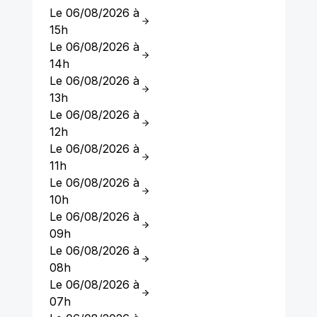
Le 06/08/2026 à
15h
Le 06/08/2026 à
14h
Le 06/08/2026 à
13h
Le 06/08/2026 à
12h
Le 06/08/2026 à
11h
Le 06/08/2026 à
10h
Le 06/08/2026 à
09h
Le 06/08/2026 à
08h
Le 06/08/2026 à
07h