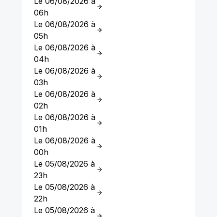
Le 06/08/2026 à
06h
Le 06/08/2026 à
05h
Le 06/08/2026 à
04h
Le 06/08/2026 à
03h
Le 06/08/2026 à
02h
Le 06/08/2026 à
01h
Le 06/08/2026 à
00h
Le 05/08/2026 à
23h
Le 05/08/2026 à
22h
Le 05/08/2026 à