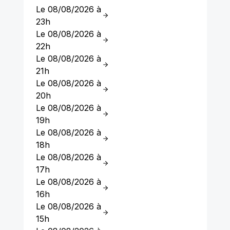
Le 08/08/2026 à
23h
Le 08/08/2026 à
22h
Le 08/08/2026 à
21h
Le 08/08/2026 à
20h
Le 08/08/2026 à
19h
Le 08/08/2026 à
18h
Le 08/08/2026 à
17h
Le 08/08/2026 à
16h
Le 08/08/2026 à
15h