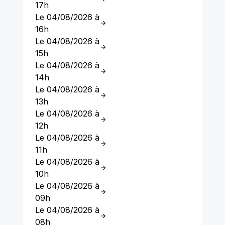
17h
Le 04/08/2026 à
16h
Le 04/08/2026 à
15h
Le 04/08/2026 à
14h
Le 04/08/2026 à
13h
Le 04/08/2026 à
12h
Le 04/08/2026 à
11h
Le 04/08/2026 à
10h
Le 04/08/2026 à
09h
Le 04/08/2026 à
08h