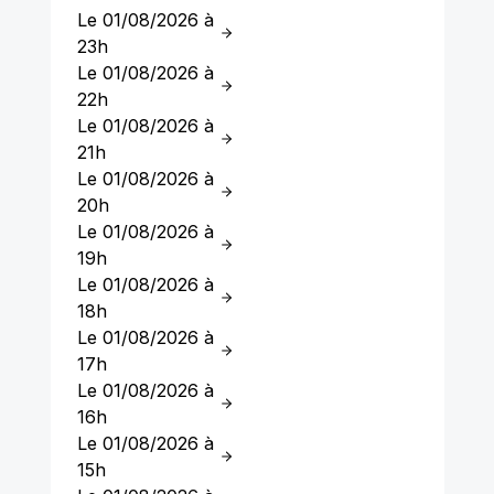
Le 01/08/2026 à
23h
Le 01/08/2026 à
22h
Le 01/08/2026 à
21h
Le 01/08/2026 à
20h
Le 01/08/2026 à
19h
Le 01/08/2026 à
18h
Le 01/08/2026 à
17h
Le 01/08/2026 à
16h
Le 01/08/2026 à
15h