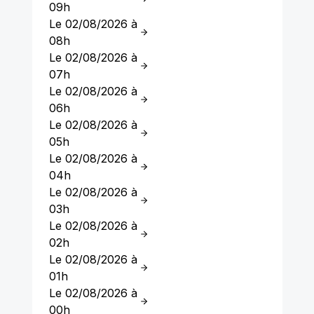
09h
Le 02/08/2026 à
08h
Le 02/08/2026 à
07h
Le 02/08/2026 à
06h
Le 02/08/2026 à
05h
Le 02/08/2026 à
04h
Le 02/08/2026 à
03h
Le 02/08/2026 à
02h
Le 02/08/2026 à
01h
Le 02/08/2026 à
00h