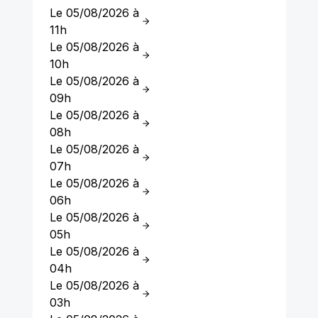
Le 05/08/2026 à
11h
Le 05/08/2026 à
10h
Le 05/08/2026 à
09h
Le 05/08/2026 à
08h
Le 05/08/2026 à
07h
Le 05/08/2026 à
06h
Le 05/08/2026 à
05h
Le 05/08/2026 à
04h
Le 05/08/2026 à
03h