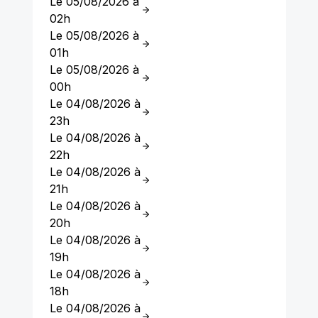
Le 05/08/2026 à
02h
Le 05/08/2026 à
01h
Le 05/08/2026 à
00h
Le 04/08/2026 à
23h
Le 04/08/2026 à
22h
Le 04/08/2026 à
21h
Le 04/08/2026 à
20h
Le 04/08/2026 à
19h
Le 04/08/2026 à
18h
Le 04/08/2026 à