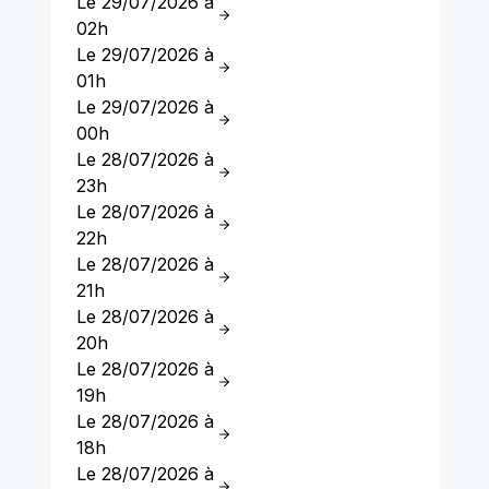
Le 29/07/2026 à
02h
Le 29/07/2026 à
01h
Le 29/07/2026 à
00h
Le 28/07/2026 à
23h
Le 28/07/2026 à
22h
Le 28/07/2026 à
21h
Le 28/07/2026 à
20h
Le 28/07/2026 à
19h
Le 28/07/2026 à
18h
Le 28/07/2026 à