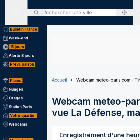
Rechercher
Menu secondaire
Bulletin France
Week-end
15 jours
Alerte 8 jours
Prévi. saison
Accueil
Webcam meteo-paris.com - Tim
Pluies
Nuages
Orages
Webcam meteo-pari
Station Paris
vue La Défense, mai
Votre quartier
Webcams
Enregistrement d'une heu