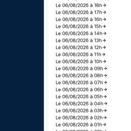
Le 06/08/2026 à 18h
Le 06/08/2026 à 17h
Le 06/08/2026 à 16h
Le 06/08/2026 à 15h
Le 06/08/2026 à 14h
Le 06/08/2026 à 13h
Le 06/08/2026 à 12h
Le 06/08/2026 à 11h
Le 06/08/2026 à 10h
Le 06/08/2026 à 09h
Le 06/08/2026 à 08h
Le 06/08/2026 à 07h
Le 06/08/2026 à 06h
Le 06/08/2026 à 05h
Le 06/08/2026 à 04h
Le 06/08/2026 à 03h
Le 06/08/2026 à 02h
Le 06/08/2026 à 01h