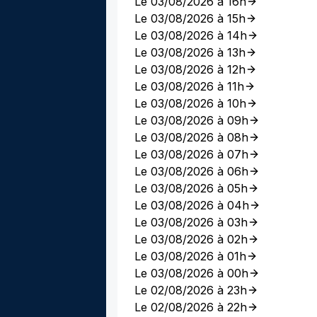
Le 03/08/2026 à 16h
Le 03/08/2026 à 15h
Le 03/08/2026 à 14h
Le 03/08/2026 à 13h
Le 03/08/2026 à 12h
Le 03/08/2026 à 11h
Le 03/08/2026 à 10h
Le 03/08/2026 à 09h
Le 03/08/2026 à 08h
Le 03/08/2026 à 07h
Le 03/08/2026 à 06h
Le 03/08/2026 à 05h
Le 03/08/2026 à 04h
Le 03/08/2026 à 03h
Le 03/08/2026 à 02h
Le 03/08/2026 à 01h
Le 03/08/2026 à 00h
Le 02/08/2026 à 23h
Le 02/08/2026 à 22h