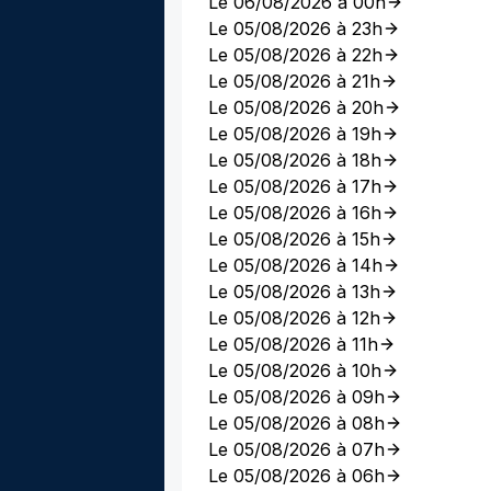
Le 06/08/2026 à 00h
Le 05/08/2026 à 23h
Le 05/08/2026 à 22h
Le 05/08/2026 à 21h
Le 05/08/2026 à 20h
Le 05/08/2026 à 19h
Le 05/08/2026 à 18h
Le 05/08/2026 à 17h
Le 05/08/2026 à 16h
Le 05/08/2026 à 15h
Le 05/08/2026 à 14h
Le 05/08/2026 à 13h
Le 05/08/2026 à 12h
Le 05/08/2026 à 11h
Le 05/08/2026 à 10h
Le 05/08/2026 à 09h
Le 05/08/2026 à 08h
Le 05/08/2026 à 07h
Le 05/08/2026 à 06h