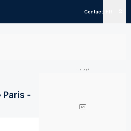
FR
Contact
Menu
Menu des
Paris -