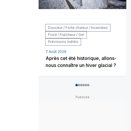
Douceur / Forte chaleur / Incendies
Froid / Fraîcheur / Gel
Prévisions météo
7 Août 2026
Après cet été historique, allons-
nous connaître un hiver glacial ?
0
1
2
3
4
5