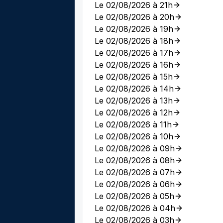
Le 02/08/2026 à 21h
Le 02/08/2026 à 20h
Le 02/08/2026 à 19h
Le 02/08/2026 à 18h
Le 02/08/2026 à 17h
Le 02/08/2026 à 16h
Le 02/08/2026 à 15h
Le 02/08/2026 à 14h
Le 02/08/2026 à 13h
Le 02/08/2026 à 12h
Le 02/08/2026 à 11h
Le 02/08/2026 à 10h
Le 02/08/2026 à 09h
Le 02/08/2026 à 08h
Le 02/08/2026 à 07h
Le 02/08/2026 à 06h
Le 02/08/2026 à 05h
Le 02/08/2026 à 04h
Le 02/08/2026 à 03h