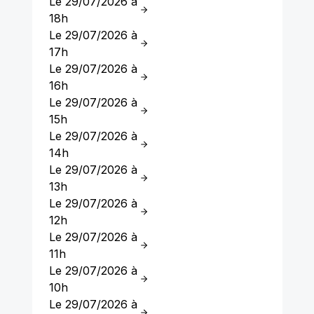
Le 29/07/2026 à
18h
Le 29/07/2026 à
17h
Le 29/07/2026 à
16h
Le 29/07/2026 à
15h
Le 29/07/2026 à
14h
Le 29/07/2026 à
13h
Le 29/07/2026 à
12h
Le 29/07/2026 à
11h
Le 29/07/2026 à
10h
Le 29/07/2026 à