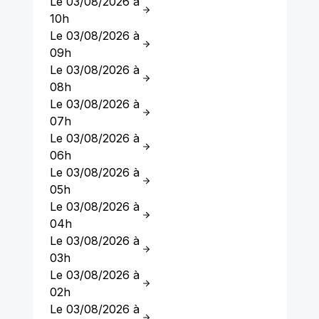
Le 03/08/2026 à
10h
Le 03/08/2026 à
09h
Le 03/08/2026 à
08h
Le 03/08/2026 à
07h
Le 03/08/2026 à
06h
Le 03/08/2026 à
05h
Le 03/08/2026 à
04h
Le 03/08/2026 à
03h
Le 03/08/2026 à
02h
Le 03/08/2026 à