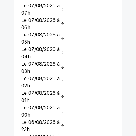
Le 07/08/2026 à
07h
Le 07/08/2026 à
06h
Le 07/08/2026 à
05h
Le 07/08/2026 à
04h
Le 07/08/2026 à
03h
Le 07/08/2026 à
02h
Le 07/08/2026 à
01h
Le 07/08/2026 à
00h
Le 06/08/2026 à
23h