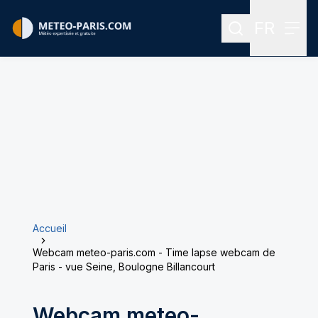
FR
Rechercher
Menu
Menu des
Accueil
Webcam meteo-paris.com - Time lapse webcam de
Paris - vue Seine, Boulogne Billancourt
Webcam meteo-