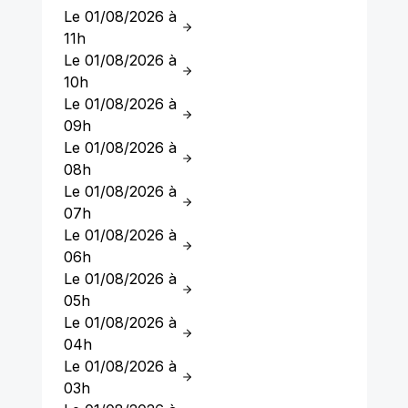
Le 01/08/2026 à
11h
Le 01/08/2026 à
10h
Le 01/08/2026 à
09h
Le 01/08/2026 à
08h
Le 01/08/2026 à
07h
Le 01/08/2026 à
06h
Le 01/08/2026 à
05h
Le 01/08/2026 à
04h
Le 01/08/2026 à
03h