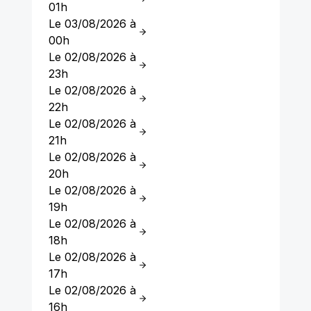
01h
Le 03/08/2026 à
00h
Le 02/08/2026 à
23h
Le 02/08/2026 à
22h
Le 02/08/2026 à
21h
Le 02/08/2026 à
20h
Le 02/08/2026 à
19h
Le 02/08/2026 à
18h
Le 02/08/2026 à
17h
Le 02/08/2026 à
16h