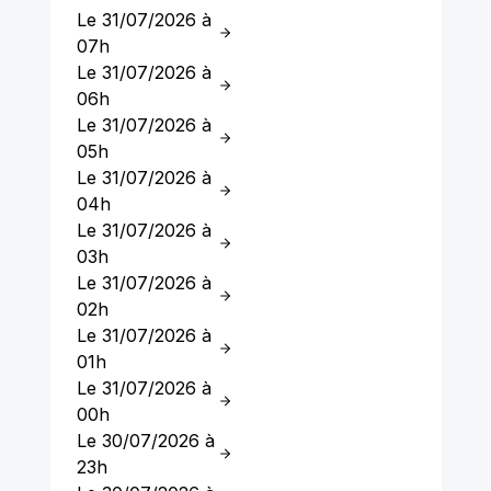
Le 31/07/2026 à
07h
Le 31/07/2026 à
06h
Le 31/07/2026 à
05h
Le 31/07/2026 à
04h
Le 31/07/2026 à
03h
Le 31/07/2026 à
02h
Le 31/07/2026 à
01h
Le 31/07/2026 à
00h
Le 30/07/2026 à
23h