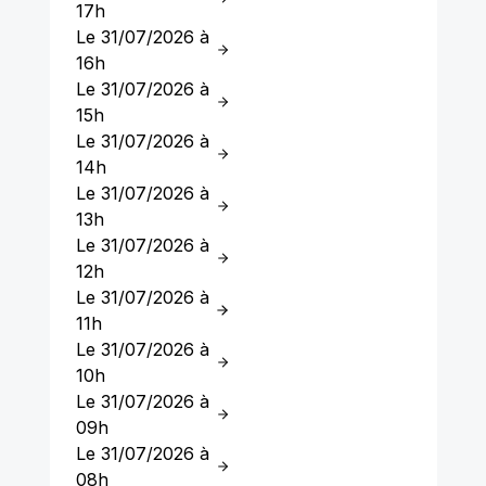
17h
Le 31/07/2026 à
16h
Le 31/07/2026 à
15h
Le 31/07/2026 à
14h
Le 31/07/2026 à
13h
Le 31/07/2026 à
12h
Le 31/07/2026 à
11h
Le 31/07/2026 à
10h
Le 31/07/2026 à
09h
Le 31/07/2026 à
08h