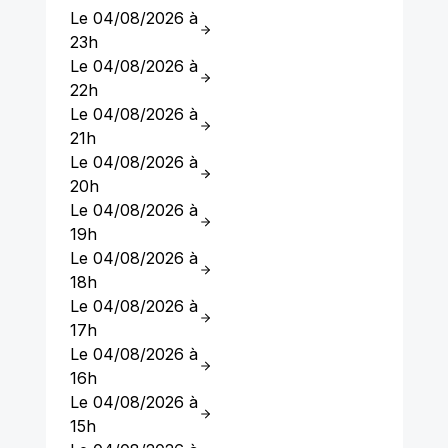
Le 04/08/2026 à
23h
Le 04/08/2026 à
22h
Le 04/08/2026 à
21h
Le 04/08/2026 à
20h
Le 04/08/2026 à
19h
Le 04/08/2026 à
18h
Le 04/08/2026 à
17h
Le 04/08/2026 à
16h
Le 04/08/2026 à
15h