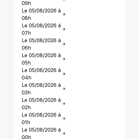
09h
Le 05/08/2026 à
08h
Le 05/08/2026 à
07h
Le 05/08/2026 à
06h
Le 05/08/2026 à
05h
Le 05/08/2026 à
04h
Le 05/08/2026 à
03h
Le 05/08/2026 à
02h
Le 05/08/2026 à
01h
Le 05/08/2026 à
00h