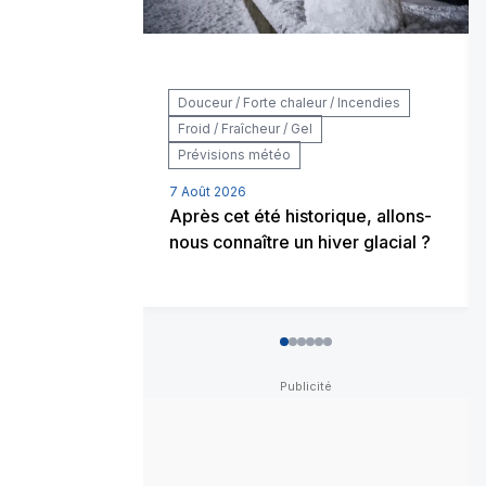
Douceur / Forte chaleur / Incendies
Froid / Fraîcheur / Gel
Prévisions météo
7 Août 2026
Après cet été historique, allons-
nous connaître un hiver glacial ?
0
1
2
3
4
5