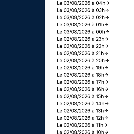
Le 03/08/2026 à 04h
Le 03/08/2026 à 03h
Le 03/08/2026 à 02h
Le 03/08/2026 à 01h
Le 03/08/2026 à 00h
Le 02/08/2026 à 23h
Le 02/08/2026 à 22h
Le 02/08/2026 à 21h
Le 02/08/2026 à 20h
Le 02/08/2026 à 19h
Le 02/08/2026 à 18h
Le 02/08/2026 à 17h
Le 02/08/2026 à 16h
Le 02/08/2026 à 15h
Le 02/08/2026 à 14h
Le 02/08/2026 à 13h
Le 02/08/2026 à 12h
Le 02/08/2026 à 11h
Le 02/08/2026 à 10h