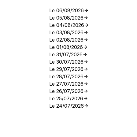
Le 06/08/2026
Le 05/08/2026
Le 04/08/2026
Le 03/08/2026
Le 02/08/2026
Le 01/08/2026
Le 31/07/2026
Le 30/07/2026
Le 29/07/2026
Le 28/07/2026
Le 27/07/2026
Le 26/07/2026
Le 25/07/2026
Le 24/07/2026