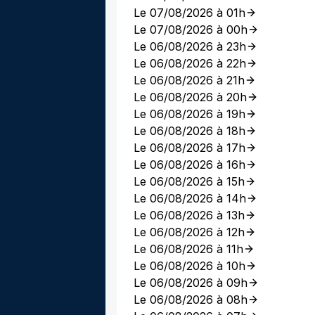
Le 07/08/2026 à 01h
Le 07/08/2026 à 00h
Le 06/08/2026 à 23h
Le 06/08/2026 à 22h
Le 06/08/2026 à 21h
Le 06/08/2026 à 20h
Le 06/08/2026 à 19h
Le 06/08/2026 à 18h
Le 06/08/2026 à 17h
Le 06/08/2026 à 16h
Le 06/08/2026 à 15h
Le 06/08/2026 à 14h
Le 06/08/2026 à 13h
Le 06/08/2026 à 12h
Le 06/08/2026 à 11h
Le 06/08/2026 à 10h
Le 06/08/2026 à 09h
Le 06/08/2026 à 08h