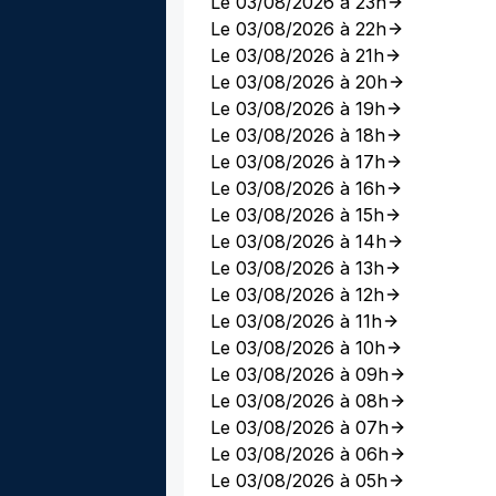
Le 03/08/2026 à 23h
Le 03/08/2026 à 22h
Le 03/08/2026 à 21h
Le 03/08/2026 à 20h
Le 03/08/2026 à 19h
Le 03/08/2026 à 18h
Le 03/08/2026 à 17h
Le 03/08/2026 à 16h
Le 03/08/2026 à 15h
Le 03/08/2026 à 14h
Le 03/08/2026 à 13h
Le 03/08/2026 à 12h
Le 03/08/2026 à 11h
Le 03/08/2026 à 10h
Le 03/08/2026 à 09h
Le 03/08/2026 à 08h
Le 03/08/2026 à 07h
Le 03/08/2026 à 06h
Le 03/08/2026 à 05h