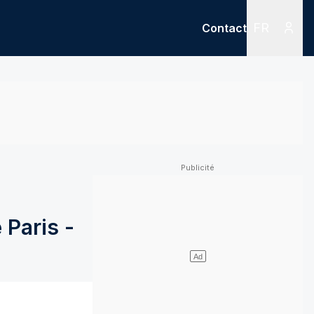
FR
Contact
Menu
Menu des
Paris -