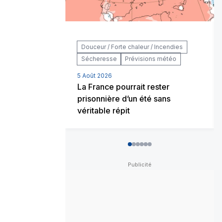
Douceur / Forte chaleur / Incendies
Sécheresse
Prévisions météo
5 Août 2026
La France pourrait rester
prisonnière d’un été sans
véritable répit
0
1
2
3
4
5