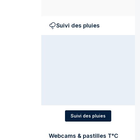
Suivi des pluies
Suivi des pluies
Webcams & pastilles T°C