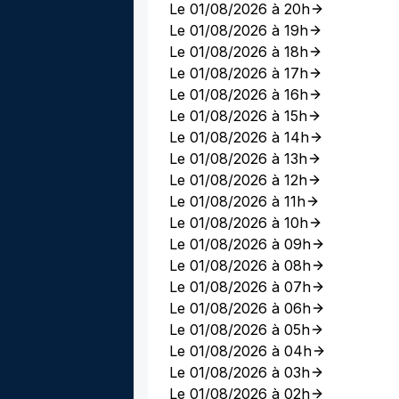
Le 01/08/2026 à 20h
Le 01/08/2026 à 19h
Le 01/08/2026 à 18h
Le 01/08/2026 à 17h
Le 01/08/2026 à 16h
Le 01/08/2026 à 15h
Le 01/08/2026 à 14h
Le 01/08/2026 à 13h
Le 01/08/2026 à 12h
Le 01/08/2026 à 11h
Le 01/08/2026 à 10h
Le 01/08/2026 à 09h
Le 01/08/2026 à 08h
Le 01/08/2026 à 07h
Le 01/08/2026 à 06h
Le 01/08/2026 à 05h
Le 01/08/2026 à 04h
Le 01/08/2026 à 03h
Le 01/08/2026 à 02h