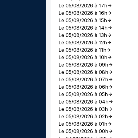
Le 05/08/2026 à 17h
Le 05/08/2026 à 16h
Le 05/08/2026 à 15h
Le 05/08/2026 à 14h
Le 05/08/2026 à 13h
Le 05/08/2026 à 12h
Le 05/08/2026 à 11h
Le 05/08/2026 à 10h
Le 05/08/2026 à 09h
Le 05/08/2026 à 08h
Le 05/08/2026 à 07h
Le 05/08/2026 à 06h
Le 05/08/2026 à 05h
Le 05/08/2026 à 04h
Le 05/08/2026 à 03h
Le 05/08/2026 à 02h
Le 05/08/2026 à 01h
Le 05/08/2026 à 00h