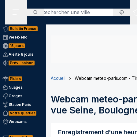
Rechercher
Menu secondaire
Bulletin France
Week-end
15 jours
Alerte 8 jours
Prévi. saison
Accueil
Webcam meteo-paris.com - Tim
Pluies
Nuages
Orages
Webcam meteo-pari
Station Paris
vue Seine, Boulogne
Votre quartier
Webcams
Enregistrement d'une heu