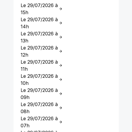
Le 29/07/2026 à
15h
Le 29/07/2026 à
14h
Le 29/07/2026 à
13h
Le 29/07/2026 à
12h
Le 29/07/2026 à
11h
Le 29/07/2026 à
10h
Le 29/07/2026 à
09h
Le 29/07/2026 à
08h
Le 29/07/2026 à
07h