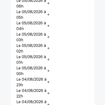
Le 05/08/2026 à
06h
Le 05/08/2026 à
05h
Le 05/08/2026 à
04h
Le 05/08/2026 à
03h
Le 05/08/2026 à
02h
Le 05/08/2026 à
01h
Le 05/08/2026 à
00h
Le 04/08/2026 à
23h
Le 04/08/2026 à
22h
Le 04/08/2026 à