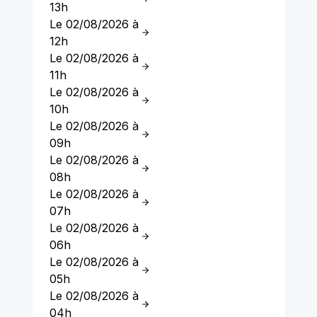
13h
Le 02/08/2026 à
12h
Le 02/08/2026 à
11h
Le 02/08/2026 à
10h
Le 02/08/2026 à
09h
Le 02/08/2026 à
08h
Le 02/08/2026 à
07h
Le 02/08/2026 à
06h
Le 02/08/2026 à
05h
Le 02/08/2026 à
04h