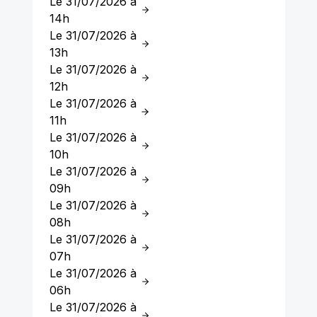
Le 31/07/2026 à
14h
Le 31/07/2026 à
13h
Le 31/07/2026 à
12h
Le 31/07/2026 à
11h
Le 31/07/2026 à
10h
Le 31/07/2026 à
09h
Le 31/07/2026 à
08h
Le 31/07/2026 à
07h
Le 31/07/2026 à
06h
Le 31/07/2026 à