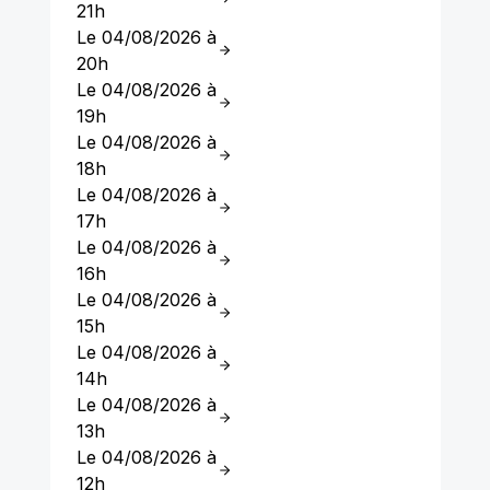
21h
Le 04/08/2026 à
20h
Le 04/08/2026 à
19h
Le 04/08/2026 à
18h
Le 04/08/2026 à
17h
Le 04/08/2026 à
16h
Le 04/08/2026 à
15h
Le 04/08/2026 à
14h
Le 04/08/2026 à
13h
Le 04/08/2026 à
12h