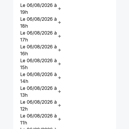
Le 06/08/2026 à
19h
Le 06/08/2026 à
18h
Le 06/08/2026 à
17h
Le 06/08/2026 à
16h
Le 06/08/2026 à
15h
Le 06/08/2026 à
14h
Le 06/08/2026 à
13h
Le 06/08/2026 à
12h
Le 06/08/2026 à
11h