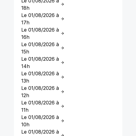
Le 01/08/2026 à
18h
Le 01/08/2026 à
17h
Le 01/08/2026 à
16h
Le 01/08/2026 à
15h
Le 01/08/2026 à
14h
Le 01/08/2026 à
13h
Le 01/08/2026 à
12h
Le 01/08/2026 à
11h
Le 01/08/2026 à
10h
Le 01/08/2026 à