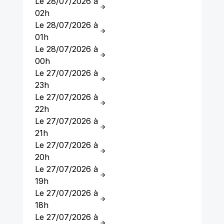
Le 28/07/2026 à
02h
Le 28/07/2026 à
01h
Le 28/07/2026 à
00h
Le 27/07/2026 à
23h
Le 27/07/2026 à
22h
Le 27/07/2026 à
21h
Le 27/07/2026 à
20h
Le 27/07/2026 à
19h
Le 27/07/2026 à
18h
Le 27/07/2026 à