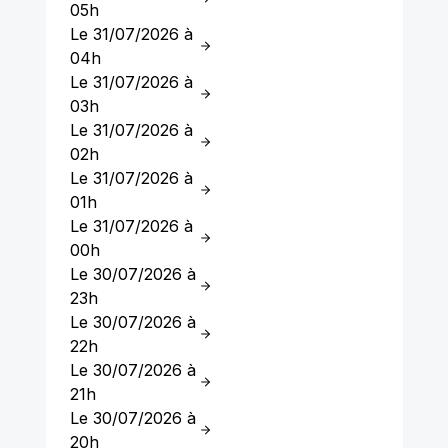
05h
Le 31/07/2026 à
04h
Le 31/07/2026 à
03h
Le 31/07/2026 à
02h
Le 31/07/2026 à
01h
Le 31/07/2026 à
00h
Le 30/07/2026 à
23h
Le 30/07/2026 à
22h
Le 30/07/2026 à
21h
Le 30/07/2026 à
20h