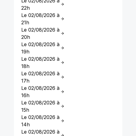
Le 02/08/2026 à
22h
Le 02/08/2026 à
21h
Le 02/08/2026 à
20h
Le 02/08/2026 à
19h
Le 02/08/2026 à
18h
Le 02/08/2026 à
17h
Le 02/08/2026 à
16h
Le 02/08/2026 à
15h
Le 02/08/2026 à
14h
Le 02/08/2026 à