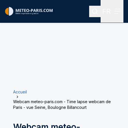
FR
Rechercher
Menu
Menu des
Accueil
Webcam meteo-paris.com - Time lapse webcam de
Paris - vue Seine, Boulogne Billancourt
Webcam meteo-