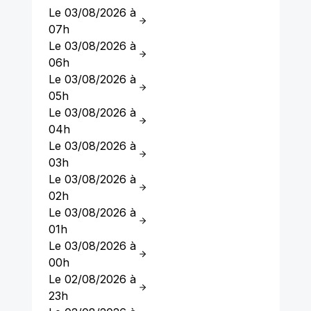
Le 03/08/2026 à
07h
Le 03/08/2026 à
06h
Le 03/08/2026 à
05h
Le 03/08/2026 à
04h
Le 03/08/2026 à
03h
Le 03/08/2026 à
02h
Le 03/08/2026 à
01h
Le 03/08/2026 à
00h
Le 02/08/2026 à
23h