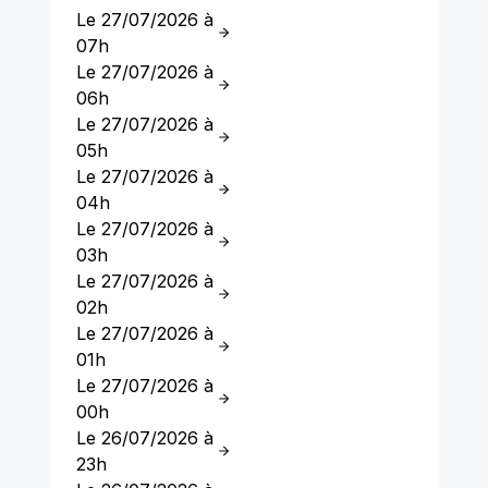
Le 27/07/2026 à
07h
Le 27/07/2026 à
06h
Le 27/07/2026 à
05h
Le 27/07/2026 à
04h
Le 27/07/2026 à
03h
Le 27/07/2026 à
02h
Le 27/07/2026 à
01h
Le 27/07/2026 à
00h
Le 26/07/2026 à
23h