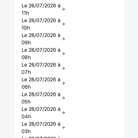
Le 28/07/2026 à
11h
Le 28/07/2026 à
10h
Le 28/07/2026 à
09h
Le 28/07/2026 à
08h
Le 28/07/2026 à
07h
Le 28/07/2026 à
06h
Le 28/07/2026 à
05h
Le 28/07/2026 à
04h
Le 28/07/2026 à
03h