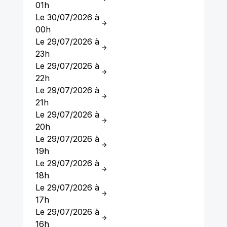
01h
Le 30/07/2026 à
00h
Le 29/07/2026 à
23h
Le 29/07/2026 à
22h
Le 29/07/2026 à
21h
Le 29/07/2026 à
20h
Le 29/07/2026 à
19h
Le 29/07/2026 à
18h
Le 29/07/2026 à
17h
Le 29/07/2026 à
16h