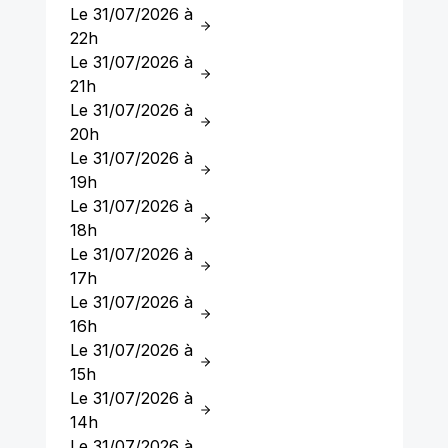
Le 31/07/2026 à
22h
Le 31/07/2026 à
21h
Le 31/07/2026 à
20h
Le 31/07/2026 à
19h
Le 31/07/2026 à
18h
Le 31/07/2026 à
17h
Le 31/07/2026 à
16h
Le 31/07/2026 à
15h
Le 31/07/2026 à
14h
Le 31/07/2026 à