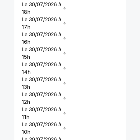
Le 30/07/2026 à
18h
Le 30/07/2026 à
17h
Le 30/07/2026 à
16h
Le 30/07/2026 à
15h
Le 30/07/2026 à
14h
Le 30/07/2026 à
13h
Le 30/07/2026 à
12h
Le 30/07/2026 à
11h
Le 30/07/2026 à
10h
Le 30/07/2026 à