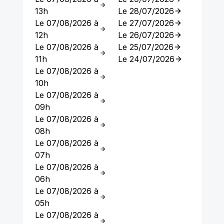
13h
Le 28/07/2026
Le 07/08/2026 à
Le 27/07/2026
12h
Le 26/07/2026
Le 07/08/2026 à
Le 25/07/2026
11h
Le 24/07/2026
Le 07/08/2026 à
10h
Le 07/08/2026 à
09h
Le 07/08/2026 à
08h
Le 07/08/2026 à
07h
Le 07/08/2026 à
06h
Le 07/08/2026 à
05h
Le 07/08/2026 à