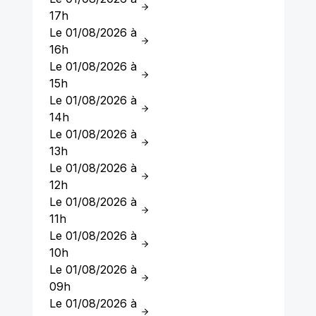
17h
Le 01/08/2026 à
16h
Le 01/08/2026 à
15h
Le 01/08/2026 à
14h
Le 01/08/2026 à
13h
Le 01/08/2026 à
12h
Le 01/08/2026 à
11h
Le 01/08/2026 à
10h
Le 01/08/2026 à
09h
Le 01/08/2026 à