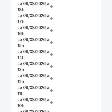
Le 06/08/2026 à
18h
Le 06/08/2026 à
17h
Le 06/08/2026 à
16h
Le 06/08/2026 à
15h
Le 06/08/2026 à
14h
Le 06/08/2026 à
13h
Le 06/08/2026 à
12h
Le 06/08/2026 à
11h
Le 06/08/2026 à
10h
Le 06/08/2026 à