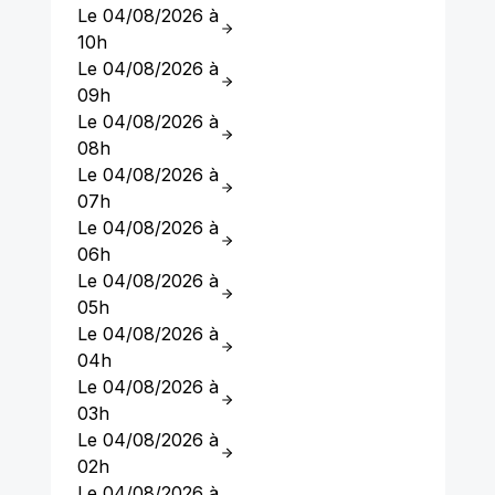
Le 04/08/2026 à
10h
Le 04/08/2026 à
09h
Le 04/08/2026 à
08h
Le 04/08/2026 à
07h
Le 04/08/2026 à
06h
Le 04/08/2026 à
05h
Le 04/08/2026 à
04h
Le 04/08/2026 à
03h
Le 04/08/2026 à
02h
Le 04/08/2026 à