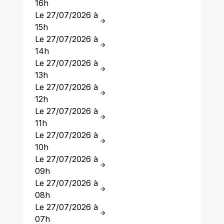
16h
Le 27/07/2026 à
15h
Le 27/07/2026 à
14h
Le 27/07/2026 à
13h
Le 27/07/2026 à
12h
Le 27/07/2026 à
11h
Le 27/07/2026 à
10h
Le 27/07/2026 à
09h
Le 27/07/2026 à
08h
Le 27/07/2026 à
07h