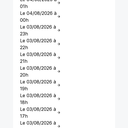
01h
Le 04/08/2026 à
00h
Le 03/08/2026 à
23h
Le 03/08/2026 à
22h
Le 03/08/2026 à
21h
Le 03/08/2026 à
20h
Le 03/08/2026 à
19h
Le 03/08/2026 à
18h
Le 03/08/2026 à
17h
Le 03/08/2026 à