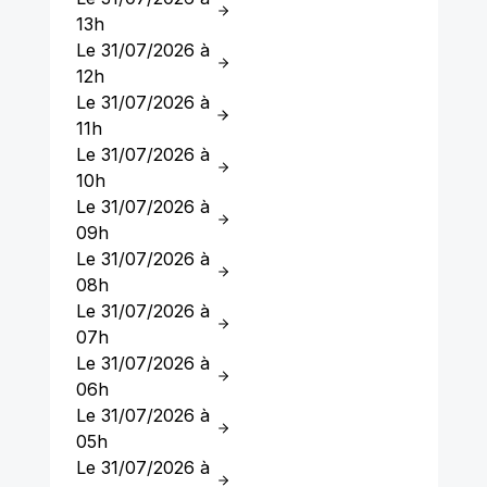
13h
Le 31/07/2026 à
12h
Le 31/07/2026 à
11h
Le 31/07/2026 à
10h
Le 31/07/2026 à
09h
Le 31/07/2026 à
08h
Le 31/07/2026 à
07h
Le 31/07/2026 à
06h
Le 31/07/2026 à
05h
Le 31/07/2026 à