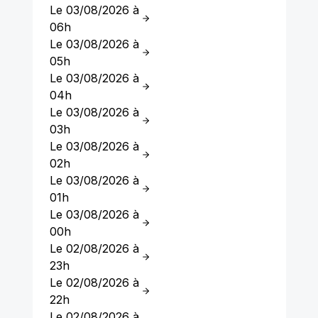
Le 03/08/2026 à
06h
Le 03/08/2026 à
05h
Le 03/08/2026 à
04h
Le 03/08/2026 à
03h
Le 03/08/2026 à
02h
Le 03/08/2026 à
01h
Le 03/08/2026 à
00h
Le 02/08/2026 à
23h
Le 02/08/2026 à
22h
Le 02/08/2026 à