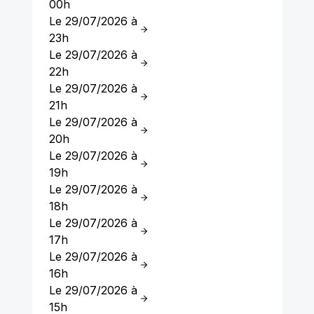
00h
Le 29/07/2026 à
23h
Le 29/07/2026 à
22h
Le 29/07/2026 à
21h
Le 29/07/2026 à
20h
Le 29/07/2026 à
19h
Le 29/07/2026 à
18h
Le 29/07/2026 à
17h
Le 29/07/2026 à
16h
Le 29/07/2026 à
15h