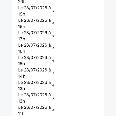
20h
Le 28/07/2026 à
19h
Le 28/07/2026 à
18h
Le 28/07/2026 à
17h
Le 28/07/2026 à
16h
Le 28/07/2026 à
15h
Le 28/07/2026 à
14h
Le 28/07/2026 à
13h
Le 28/07/2026 à
12h
Le 28/07/2026 à
11h