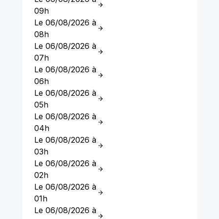
09h
Le 06/08/2026 à
08h
Le 06/08/2026 à
07h
Le 06/08/2026 à
06h
Le 06/08/2026 à
05h
Le 06/08/2026 à
04h
Le 06/08/2026 à
03h
Le 06/08/2026 à
02h
Le 06/08/2026 à
01h
Le 06/08/2026 à