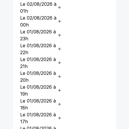
Le 02/08/2026 à
01h
Le 02/08/2026 à
00h
Le 01/08/2026 à
23h
Le 01/08/2026 à
22h
Le 01/08/2026 à
21h
Le 01/08/2026 à
20h
Le 01/08/2026 à
19h
Le 01/08/2026 à
18h
Le 01/08/2026 à
17h
Le 01/08/2026 à