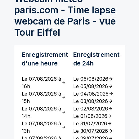
paris.com - Time lapse
webcam de Paris - vue
Tour Eiffel
Enregistrement
Enregistrement
d'une heure
de 24h
Le 07/08/2026 à
Le 06/08/2026
16h
Le 05/08/2026
Le 07/08/2026 à
Le 04/08/2026
15h
Le 03/08/2026
Le 07/08/2026 à
Le 02/08/2026
14h
Le 01/08/2026
Le 07/08/2026 à
Le 31/07/2026
13h
Le 30/07/2026
Le 07/08/2026 à
Le 29/07/2026