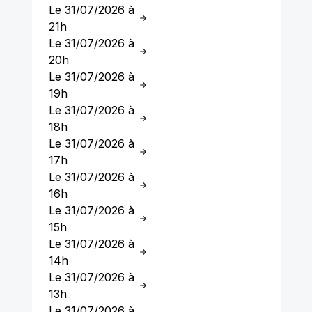
Le 31/07/2026 à
21h
Le 31/07/2026 à
20h
Le 31/07/2026 à
19h
Le 31/07/2026 à
18h
Le 31/07/2026 à
17h
Le 31/07/2026 à
16h
Le 31/07/2026 à
15h
Le 31/07/2026 à
14h
Le 31/07/2026 à
13h
Le 31/07/2026 à