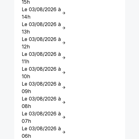
15h
Le 03/08/2026 à
14h
Le 03/08/2026 à
13h
Le 03/08/2026 à
12h
Le 03/08/2026 à
11h
Le 03/08/2026 à
10h
Le 03/08/2026 à
09h
Le 03/08/2026 à
08h
Le 03/08/2026 à
07h
Le 03/08/2026 à
06h