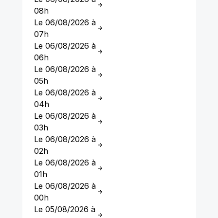
08h
Le 06/08/2026 à
07h
Le 06/08/2026 à
06h
Le 06/08/2026 à
05h
Le 06/08/2026 à
04h
Le 06/08/2026 à
03h
Le 06/08/2026 à
02h
Le 06/08/2026 à
01h
Le 06/08/2026 à
00h
Le 05/08/2026 à