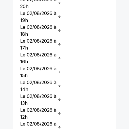
20h
Le 02/08/2026 à
19h
Le 02/08/2026 à
18h
Le 02/08/2026 à
17h
Le 02/08/2026 à
16h
Le 02/08/2026 à
15h
Le 02/08/2026 à
14h
Le 02/08/2026 à
13h
Le 02/08/2026 à
12h
Le 02/08/2026 à