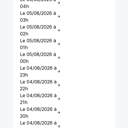
04h
Le 05/08/2026 à
03h
Le 05/08/2026 à
02h
Le 05/08/2026 à
01h
Le 05/08/2026 à
00h
Le 04/08/2026 à
23h
Le 04/08/2026 à
22h
Le 04/08/2026 à
21h
Le 04/08/2026 à
20h
Le 04/08/2026 à