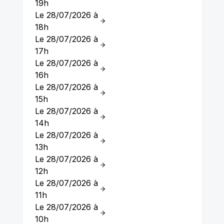
19h
Le 28/07/2026 à
18h
Le 28/07/2026 à
17h
Le 28/07/2026 à
16h
Le 28/07/2026 à
15h
Le 28/07/2026 à
14h
Le 28/07/2026 à
13h
Le 28/07/2026 à
12h
Le 28/07/2026 à
11h
Le 28/07/2026 à
10h