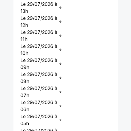
Le 29/07/2026 à
13h
Le 29/07/2026 à
12h
Le 29/07/2026 à
11h
Le 29/07/2026 à
10h
Le 29/07/2026 à
09h
Le 29/07/2026 à
08h
Le 29/07/2026 à
07h
Le 29/07/2026 à
06h
Le 29/07/2026 à
05h
Le 29/07/2026 à