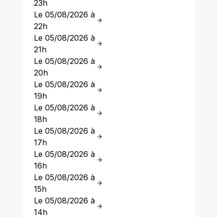
23h
Le 05/08/2026 à
22h
Le 05/08/2026 à
21h
Le 05/08/2026 à
20h
Le 05/08/2026 à
19h
Le 05/08/2026 à
18h
Le 05/08/2026 à
17h
Le 05/08/2026 à
16h
Le 05/08/2026 à
15h
Le 05/08/2026 à
14h