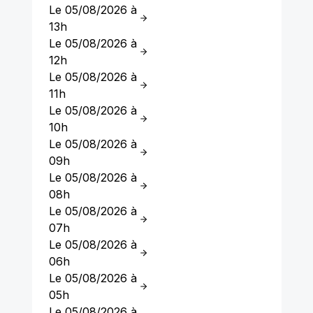
Le 05/08/2026 à
13h
Le 05/08/2026 à
12h
Le 05/08/2026 à
11h
Le 05/08/2026 à
10h
Le 05/08/2026 à
09h
Le 05/08/2026 à
08h
Le 05/08/2026 à
07h
Le 05/08/2026 à
06h
Le 05/08/2026 à
05h
Le 05/08/2026 à