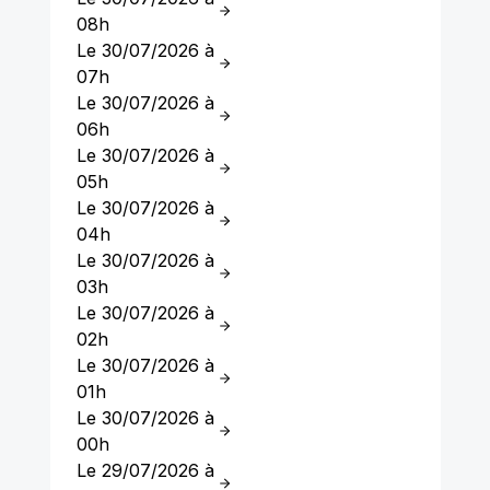
08h
Le 30/07/2026 à
07h
Le 30/07/2026 à
06h
Le 30/07/2026 à
05h
Le 30/07/2026 à
04h
Le 30/07/2026 à
03h
Le 30/07/2026 à
02h
Le 30/07/2026 à
01h
Le 30/07/2026 à
00h
Le 29/07/2026 à