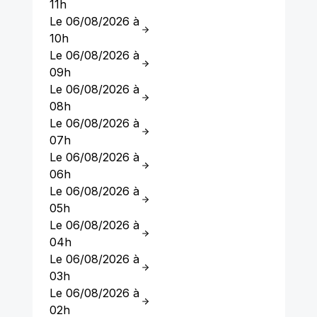
11h
Le 06/08/2026 à
10h
Le 06/08/2026 à
09h
Le 06/08/2026 à
08h
Le 06/08/2026 à
07h
Le 06/08/2026 à
06h
Le 06/08/2026 à
05h
Le 06/08/2026 à
04h
Le 06/08/2026 à
03h
Le 06/08/2026 à
02h