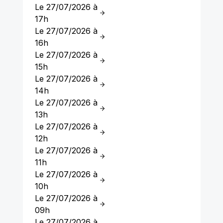
Le 27/07/2026 à
17h
Le 27/07/2026 à
16h
Le 27/07/2026 à
15h
Le 27/07/2026 à
14h
Le 27/07/2026 à
13h
Le 27/07/2026 à
12h
Le 27/07/2026 à
11h
Le 27/07/2026 à
10h
Le 27/07/2026 à
09h
Le 27/07/2026 à