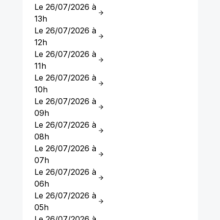
Le 26/07/2026 à
13h
Le 26/07/2026 à
12h
Le 26/07/2026 à
11h
Le 26/07/2026 à
10h
Le 26/07/2026 à
09h
Le 26/07/2026 à
08h
Le 26/07/2026 à
07h
Le 26/07/2026 à
06h
Le 26/07/2026 à
05h
Le 26/07/2026 à