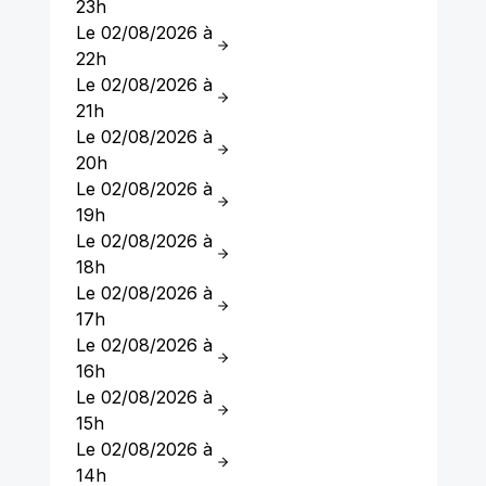
23h
Le 02/08/2026 à
22h
Le 02/08/2026 à
21h
Le 02/08/2026 à
20h
Le 02/08/2026 à
19h
Le 02/08/2026 à
18h
Le 02/08/2026 à
17h
Le 02/08/2026 à
16h
Le 02/08/2026 à
15h
Le 02/08/2026 à
14h