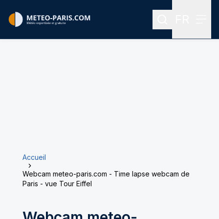
FR
Rechercher
Menu
Menu des
Accueil
Webcam meteo-paris.com - Time lapse webcam de
Paris - vue Tour Eiffel
Webcam meteo-