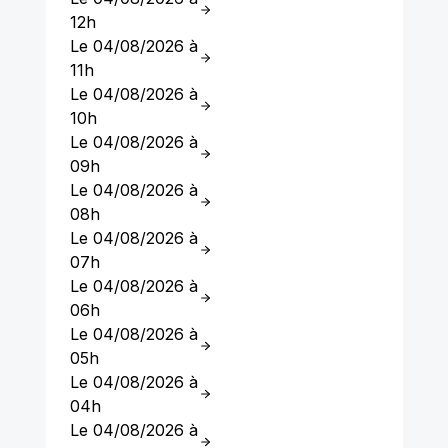
12h
Le 04/08/2026 à
11h
Le 04/08/2026 à
10h
Le 04/08/2026 à
09h
Le 04/08/2026 à
08h
Le 04/08/2026 à
07h
Le 04/08/2026 à
06h
Le 04/08/2026 à
05h
Le 04/08/2026 à
04h
Le 04/08/2026 à