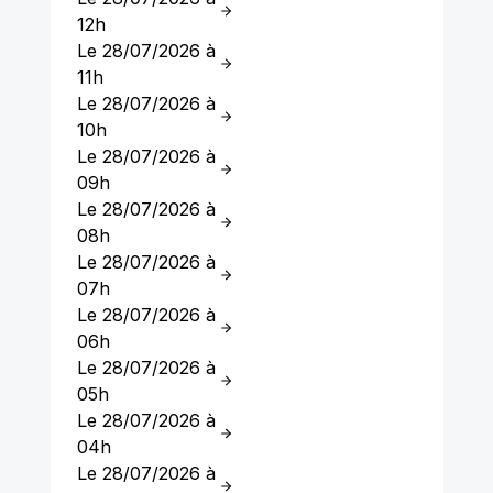
12h
Le 28/07/2026 à
11h
Le 28/07/2026 à
10h
Le 28/07/2026 à
09h
Le 28/07/2026 à
08h
Le 28/07/2026 à
07h
Le 28/07/2026 à
06h
Le 28/07/2026 à
05h
Le 28/07/2026 à
04h
Le 28/07/2026 à