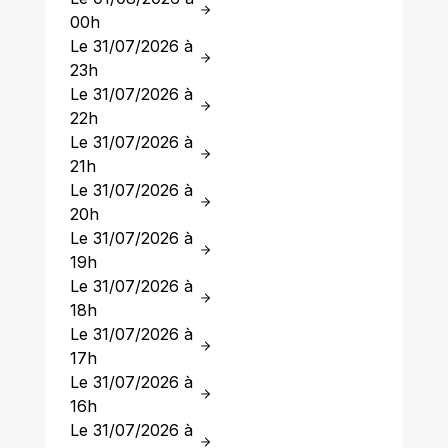
00h
Le 31/07/2026 à
23h
Le 31/07/2026 à
22h
Le 31/07/2026 à
21h
Le 31/07/2026 à
20h
Le 31/07/2026 à
19h
Le 31/07/2026 à
18h
Le 31/07/2026 à
17h
Le 31/07/2026 à
16h
Le 31/07/2026 à