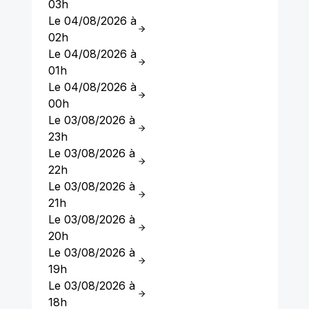
03h
Le 04/08/2026 à
02h
Le 04/08/2026 à
01h
Le 04/08/2026 à
00h
Le 03/08/2026 à
23h
Le 03/08/2026 à
22h
Le 03/08/2026 à
21h
Le 03/08/2026 à
20h
Le 03/08/2026 à
19h
Le 03/08/2026 à
18h