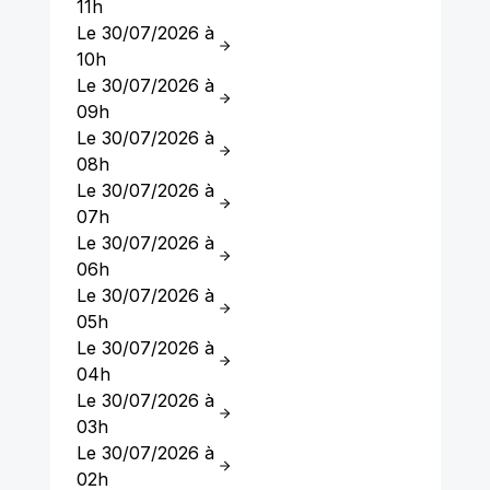
11h
Le 30/07/2026 à
10h
Le 30/07/2026 à
09h
Le 30/07/2026 à
08h
Le 30/07/2026 à
07h
Le 30/07/2026 à
06h
Le 30/07/2026 à
05h
Le 30/07/2026 à
04h
Le 30/07/2026 à
03h
Le 30/07/2026 à
02h