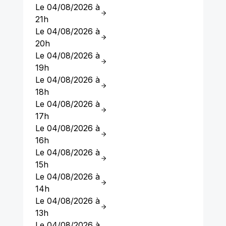
Le 04/08/2026 à
21h
Le 04/08/2026 à
20h
Le 04/08/2026 à
19h
Le 04/08/2026 à
18h
Le 04/08/2026 à
17h
Le 04/08/2026 à
16h
Le 04/08/2026 à
15h
Le 04/08/2026 à
14h
Le 04/08/2026 à
13h
Le 04/08/2026 à