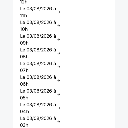
12h
Le 03/08/2026 à
11h
Le 03/08/2026 à
10h
Le 03/08/2026 à
09h
Le 03/08/2026 à
08h
Le 03/08/2026 à
07h
Le 03/08/2026 à
06h
Le 03/08/2026 à
05h
Le 03/08/2026 à
04h
Le 03/08/2026 à
03h