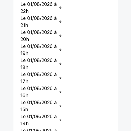
Le 01/08/2026 à
22h
Le 01/08/2026 à
21h
Le 01/08/2026 à
20h
Le 01/08/2026 à
19h
Le 01/08/2026 à
18h
Le 01/08/2026 à
17h
Le 01/08/2026 à
16h
Le 01/08/2026 à
15h
Le 01/08/2026 à
14h
Le 01/08/2026 à