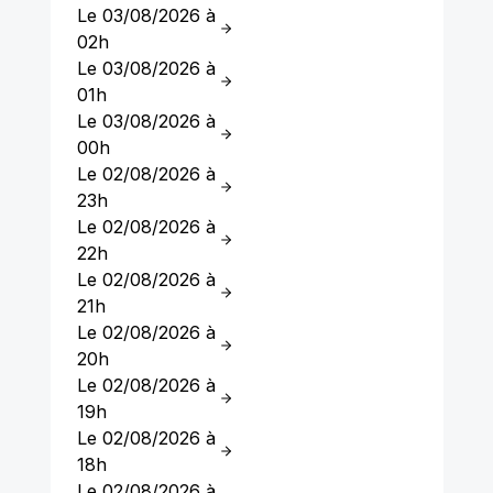
Le 03/08/2026 à
02h
Le 03/08/2026 à
01h
Le 03/08/2026 à
00h
Le 02/08/2026 à
23h
Le 02/08/2026 à
22h
Le 02/08/2026 à
21h
Le 02/08/2026 à
20h
Le 02/08/2026 à
19h
Le 02/08/2026 à
18h
Le 02/08/2026 à