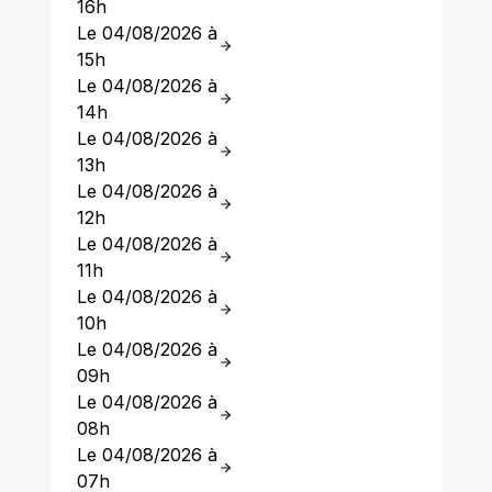
16h
Le 04/08/2026 à
15h
Le 04/08/2026 à
14h
Le 04/08/2026 à
13h
Le 04/08/2026 à
12h
Le 04/08/2026 à
11h
Le 04/08/2026 à
10h
Le 04/08/2026 à
09h
Le 04/08/2026 à
08h
Le 04/08/2026 à
07h