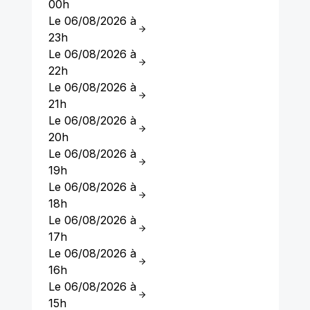
00h
Le 06/08/2026 à
23h
Le 06/08/2026 à
22h
Le 06/08/2026 à
21h
Le 06/08/2026 à
20h
Le 06/08/2026 à
19h
Le 06/08/2026 à
18h
Le 06/08/2026 à
17h
Le 06/08/2026 à
16h
Le 06/08/2026 à
15h