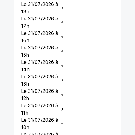
Le 31/07/2026 à
18h
Le 31/07/2026 à
17h
Le 31/07/2026 à
16h
Le 31/07/2026 à
15h
Le 31/07/2026 à
14h
Le 31/07/2026 à
13h
Le 31/07/2026 à
12h
Le 31/07/2026 à
11h
Le 31/07/2026 à
10h
Le 31/07/2026 à