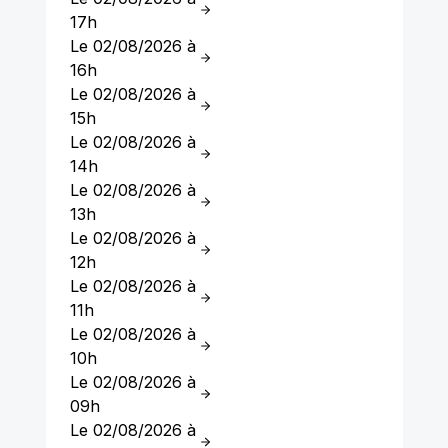
17h
Le 02/08/2026 à
16h
Le 02/08/2026 à
15h
Le 02/08/2026 à
14h
Le 02/08/2026 à
13h
Le 02/08/2026 à
12h
Le 02/08/2026 à
11h
Le 02/08/2026 à
10h
Le 02/08/2026 à
09h
Le 02/08/2026 à