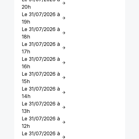
20h
Le 31/07/2026 à
19h
Le 31/07/2026 à
18h
Le 31/07/2026 à
17h
Le 31/07/2026 à
16h
Le 31/07/2026 à
15h
Le 31/07/2026 à
14h
Le 31/07/2026 à
13h
Le 31/07/2026 à
12h
Le 31/07/2026 à