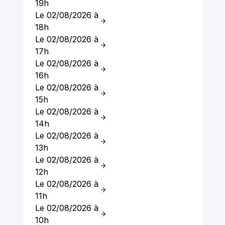
19h
Le 02/08/2026 à
18h
Le 02/08/2026 à
17h
Le 02/08/2026 à
16h
Le 02/08/2026 à
15h
Le 02/08/2026 à
14h
Le 02/08/2026 à
13h
Le 02/08/2026 à
12h
Le 02/08/2026 à
11h
Le 02/08/2026 à
10h