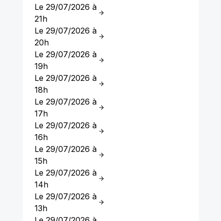
Le 29/07/2026 à
21h
Le 29/07/2026 à
20h
Le 29/07/2026 à
19h
Le 29/07/2026 à
18h
Le 29/07/2026 à
17h
Le 29/07/2026 à
16h
Le 29/07/2026 à
15h
Le 29/07/2026 à
14h
Le 29/07/2026 à
13h
Le 29/07/2026 à