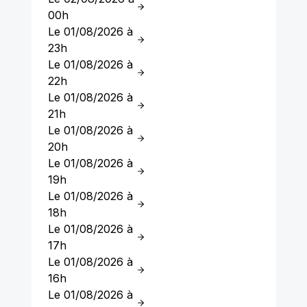
00h
Le 01/08/2026 à
23h
Le 01/08/2026 à
22h
Le 01/08/2026 à
21h
Le 01/08/2026 à
20h
Le 01/08/2026 à
19h
Le 01/08/2026 à
18h
Le 01/08/2026 à
17h
Le 01/08/2026 à
16h
Le 01/08/2026 à