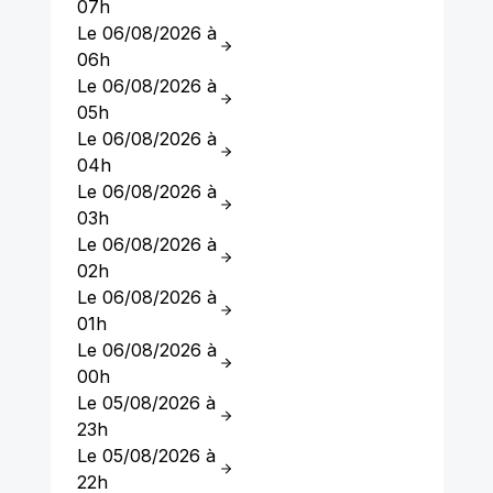
07h
Le 06/08/2026 à
06h
Le 06/08/2026 à
05h
Le 06/08/2026 à
04h
Le 06/08/2026 à
03h
Le 06/08/2026 à
02h
Le 06/08/2026 à
01h
Le 06/08/2026 à
00h
Le 05/08/2026 à
23h
Le 05/08/2026 à
22h