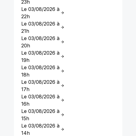
23h
Le 03/08/2026 à
22h
Le 03/08/2026 à
21h
Le 03/08/2026 à
20h
Le 03/08/2026 à
19h
Le 03/08/2026 à
18h
Le 03/08/2026 à
17h
Le 03/08/2026 à
16h
Le 03/08/2026 à
15h
Le 03/08/2026 à
14h