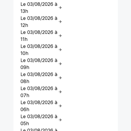
Le 03/08/2026 à
13h
Le 03/08/2026 à
12h
Le 03/08/2026 à
11h
Le 03/08/2026 à
10h
Le 03/08/2026 à
09h
Le 03/08/2026 à
08h
Le 03/08/2026 à
07h
Le 03/08/2026 à
06h
Le 03/08/2026 à
05h
Le 03/08/2026 à