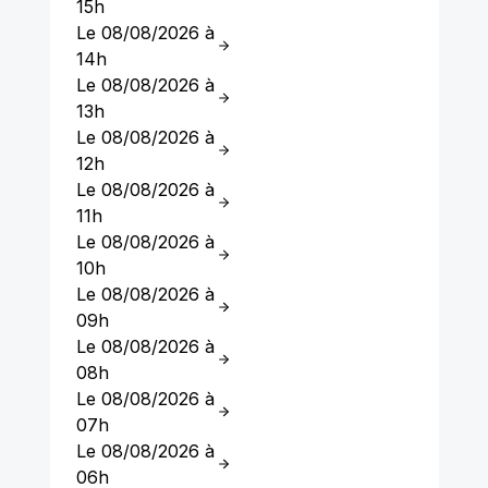
15h
Le 08/08/2026 à
14h
Le 08/08/2026 à
13h
Le 08/08/2026 à
12h
Le 08/08/2026 à
11h
Le 08/08/2026 à
10h
Le 08/08/2026 à
09h
Le 08/08/2026 à
08h
Le 08/08/2026 à
07h
Le 08/08/2026 à
06h