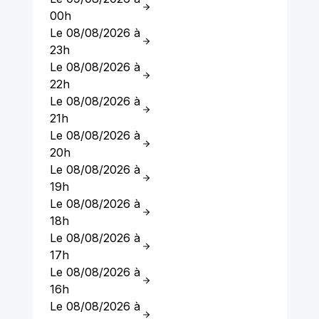
00h
Le 08/08/2026 à
23h
Le 08/08/2026 à
22h
Le 08/08/2026 à
21h
Le 08/08/2026 à
20h
Le 08/08/2026 à
19h
Le 08/08/2026 à
18h
Le 08/08/2026 à
17h
Le 08/08/2026 à
16h
Le 08/08/2026 à