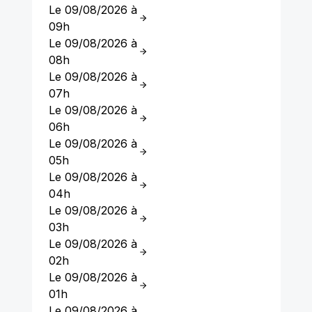
Le 09/08/2026 à
09h
Le 09/08/2026 à
08h
Le 09/08/2026 à
07h
Le 09/08/2026 à
06h
Le 09/08/2026 à
05h
Le 09/08/2026 à
04h
Le 09/08/2026 à
03h
Le 09/08/2026 à
02h
Le 09/08/2026 à
01h
Le 09/08/2026 à