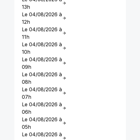
13h
Le 04/08/2026 à
12h
Le 04/08/2026 à
11h
Le 04/08/2026 à
10h
Le 04/08/2026 à
09h
Le 04/08/2026 à
08h
Le 04/08/2026 à
07h
Le 04/08/2026 à
06h
Le 04/08/2026 à
05h
Le 04/08/2026 à