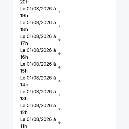
20h
Le 01/08/2026 à
19h
Le 01/08/2026 à
18h
Le 01/08/2026 à
17h
Le 01/08/2026 à
16h
Le 01/08/2026 à
15h
Le 01/08/2026 à
14h
Le 01/08/2026 à
13h
Le 01/08/2026 à
12h
Le 01/08/2026 à
11h