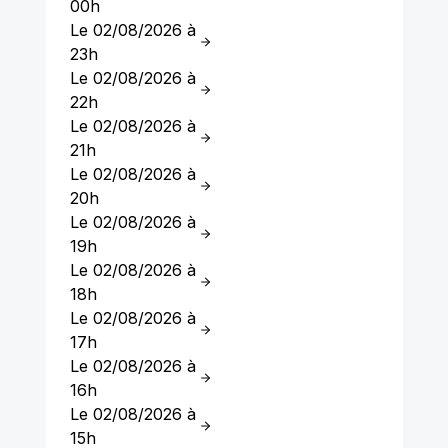
00h
Le 02/08/2026 à
23h
Le 02/08/2026 à
22h
Le 02/08/2026 à
21h
Le 02/08/2026 à
20h
Le 02/08/2026 à
19h
Le 02/08/2026 à
18h
Le 02/08/2026 à
17h
Le 02/08/2026 à
16h
Le 02/08/2026 à
15h