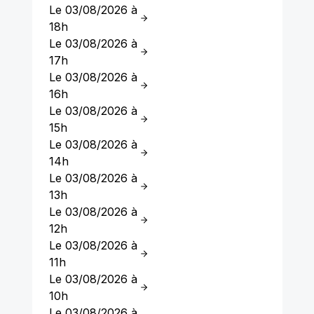
Le 03/08/2026 à
18h
Le 03/08/2026 à
17h
Le 03/08/2026 à
16h
Le 03/08/2026 à
15h
Le 03/08/2026 à
14h
Le 03/08/2026 à
13h
Le 03/08/2026 à
12h
Le 03/08/2026 à
11h
Le 03/08/2026 à
10h
Le 03/08/2026 à