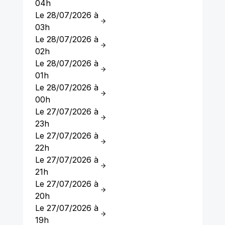
04h
Le 28/07/2026 à
03h
Le 28/07/2026 à
02h
Le 28/07/2026 à
01h
Le 28/07/2026 à
00h
Le 27/07/2026 à
23h
Le 27/07/2026 à
22h
Le 27/07/2026 à
21h
Le 27/07/2026 à
20h
Le 27/07/2026 à
19h