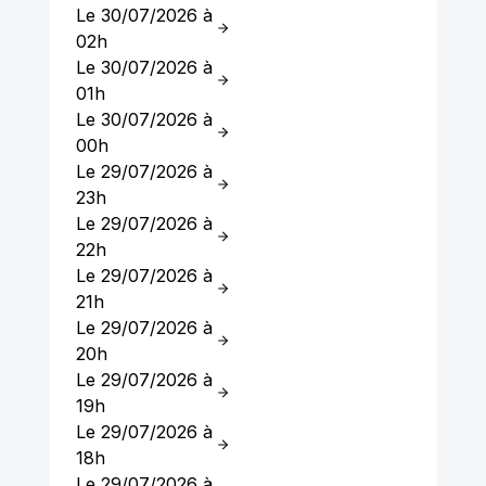
Le 30/07/2026 à
02h
Le 30/07/2026 à
01h
Le 30/07/2026 à
00h
Le 29/07/2026 à
23h
Le 29/07/2026 à
22h
Le 29/07/2026 à
21h
Le 29/07/2026 à
20h
Le 29/07/2026 à
19h
Le 29/07/2026 à
18h
Le 29/07/2026 à