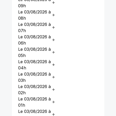
09h
Le 03/08/2026 à
08h
Le 03/08/2026 à
07h
Le 03/08/2026 à
06h
Le 03/08/2026 à
05h
Le 03/08/2026 à
04h
Le 03/08/2026 à
03h
Le 03/08/2026 à
02h
Le 03/08/2026 à
01h
Le 03/08/2026 à