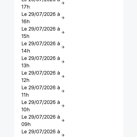
17h
Le 29/07/2026 à
16h
Le 29/07/2026 à
15h
Le 29/07/2026 à
14h
Le 29/07/2026 à
13h
Le 29/07/2026 à
12h
Le 29/07/2026 à
11h
Le 29/07/2026 à
10h
Le 29/07/2026 à
09h
Le 29/07/2026 à