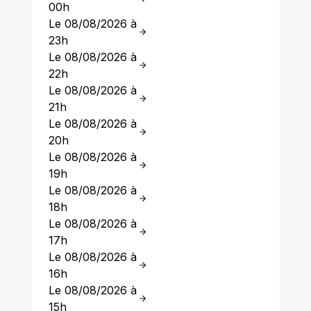
00h
Le 08/08/2026 à
23h
Le 08/08/2026 à
22h
Le 08/08/2026 à
21h
Le 08/08/2026 à
20h
Le 08/08/2026 à
19h
Le 08/08/2026 à
18h
Le 08/08/2026 à
17h
Le 08/08/2026 à
16h
Le 08/08/2026 à
15h