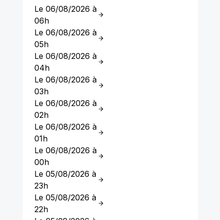
Le 06/08/2026 à
06h
Le 06/08/2026 à
05h
Le 06/08/2026 à
04h
Le 06/08/2026 à
03h
Le 06/08/2026 à
02h
Le 06/08/2026 à
01h
Le 06/08/2026 à
00h
Le 05/08/2026 à
23h
Le 05/08/2026 à
22h