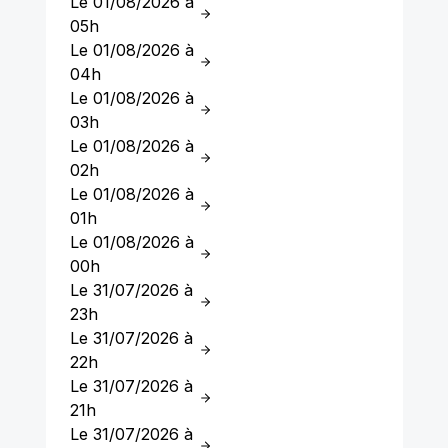
Le 01/08/2026 à
05h
Le 01/08/2026 à
04h
Le 01/08/2026 à
03h
Le 01/08/2026 à
02h
Le 01/08/2026 à
01h
Le 01/08/2026 à
00h
Le 31/07/2026 à
23h
Le 31/07/2026 à
22h
Le 31/07/2026 à
21h
Le 31/07/2026 à