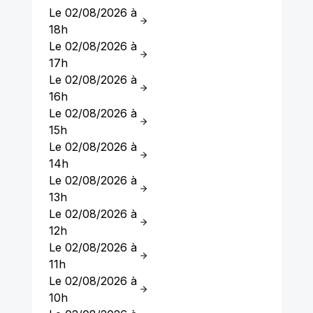
Le 02/08/2026 à
18h
Le 02/08/2026 à
17h
Le 02/08/2026 à
16h
Le 02/08/2026 à
15h
Le 02/08/2026 à
14h
Le 02/08/2026 à
13h
Le 02/08/2026 à
12h
Le 02/08/2026 à
11h
Le 02/08/2026 à
10h