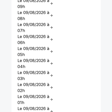
Le 09/08/2026 à
09h
Le 09/08/2026 à
08h
Le 09/08/2026 à
07h
Le 09/08/2026 à
06h
Le 09/08/2026 à
05h
Le 09/08/2026 à
04h
Le 09/08/2026 à
03h
Le 09/08/2026 à
02h
Le 09/08/2026 à
01h
Le 09/08/2026 à