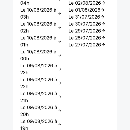
04h
Le 02/08/2026
Le 10/08/2026 à
Le 01/08/2026
03h
Le 31/07/2026
Le 10/08/2026 à
Le 30/07/2026
02h
Le 29/07/2026
Le 10/08/2026 à
Le 28/07/2026
01h
Le 27/07/2026
Le 10/08/2026 à
00h
Le 09/08/2026 à
23h
Le 09/08/2026 à
22h
Le 09/08/2026 à
21h
Le 09/08/2026 à
20h
Le 09/08/2026 à
19h