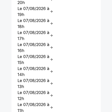
20h
Le 07/08/2026 à
19h
Le 07/08/2026 à
18h
Le 07/08/2026 à
17h
Le 07/08/2026 à
16h
Le 07/08/2026 à
15h
Le 07/08/2026 à
14h
Le 07/08/2026 à
13h
Le 07/08/2026 à
12h
Le 07/08/2026 à
11h