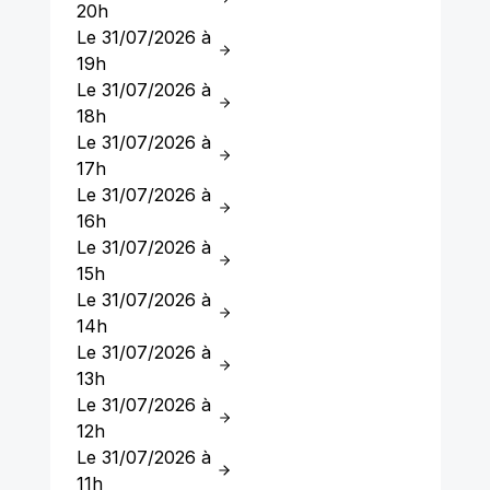
20h
Le 31/07/2026 à
19h
Le 31/07/2026 à
18h
Le 31/07/2026 à
17h
Le 31/07/2026 à
16h
Le 31/07/2026 à
15h
Le 31/07/2026 à
14h
Le 31/07/2026 à
13h
Le 31/07/2026 à
12h
Le 31/07/2026 à
11h