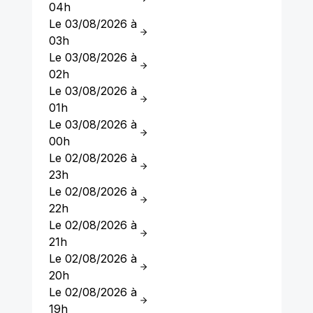
04h
Le 03/08/2026 à
03h
Le 03/08/2026 à
02h
Le 03/08/2026 à
01h
Le 03/08/2026 à
00h
Le 02/08/2026 à
23h
Le 02/08/2026 à
22h
Le 02/08/2026 à
21h
Le 02/08/2026 à
20h
Le 02/08/2026 à
19h