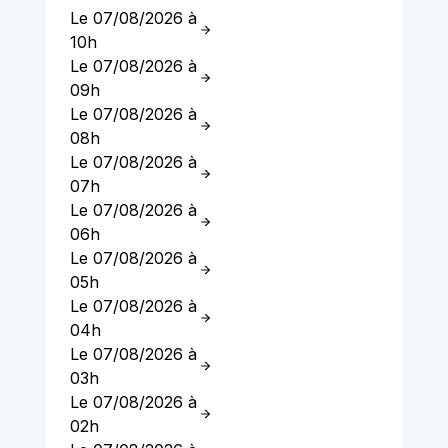
Le 07/08/2026 à
10h
Le 07/08/2026 à
09h
Le 07/08/2026 à
08h
Le 07/08/2026 à
07h
Le 07/08/2026 à
06h
Le 07/08/2026 à
05h
Le 07/08/2026 à
04h
Le 07/08/2026 à
03h
Le 07/08/2026 à
02h