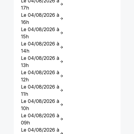
Le 04/08/2026 à
17h
Le 04/08/2026 à
16h
Le 04/08/2026 à
15h
Le 04/08/2026 à
14h
Le 04/08/2026 à
13h
Le 04/08/2026 à
12h
Le 04/08/2026 à
11h
Le 04/08/2026 à
10h
Le 04/08/2026 à
09h
Le 04/08/2026 à