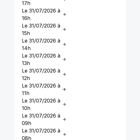
17h
Le 31/07/2026 à
16h
Le 31/07/2026 à
15h
Le 31/07/2026 à
14h
Le 31/07/2026 à
13h
Le 31/07/2026 à
12h
Le 31/07/2026 à
11h
Le 31/07/2026 à
10h
Le 31/07/2026 à
09h
Le 31/07/2026 à
08h