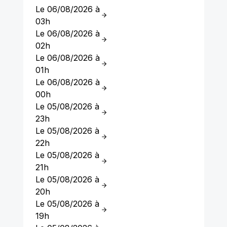
Le 06/08/2026 à
03h
Le 06/08/2026 à
02h
Le 06/08/2026 à
01h
Le 06/08/2026 à
00h
Le 05/08/2026 à
23h
Le 05/08/2026 à
22h
Le 05/08/2026 à
21h
Le 05/08/2026 à
20h
Le 05/08/2026 à
19h