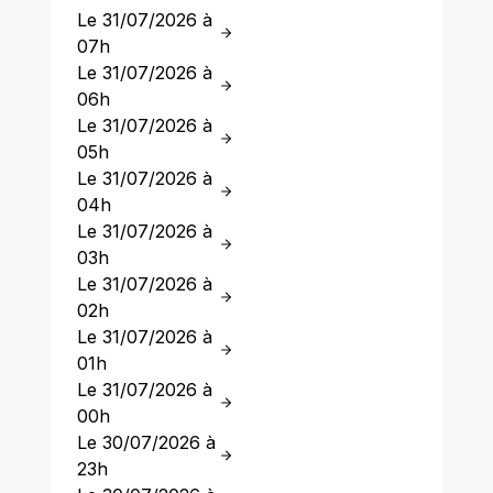
Le 31/07/2026 à
07h
Le 31/07/2026 à
06h
Le 31/07/2026 à
05h
Le 31/07/2026 à
04h
Le 31/07/2026 à
03h
Le 31/07/2026 à
02h
Le 31/07/2026 à
01h
Le 31/07/2026 à
00h
Le 30/07/2026 à
23h