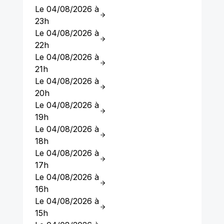
Le 04/08/2026 à
23h
Le 04/08/2026 à
22h
Le 04/08/2026 à
21h
Le 04/08/2026 à
20h
Le 04/08/2026 à
19h
Le 04/08/2026 à
18h
Le 04/08/2026 à
17h
Le 04/08/2026 à
16h
Le 04/08/2026 à
15h