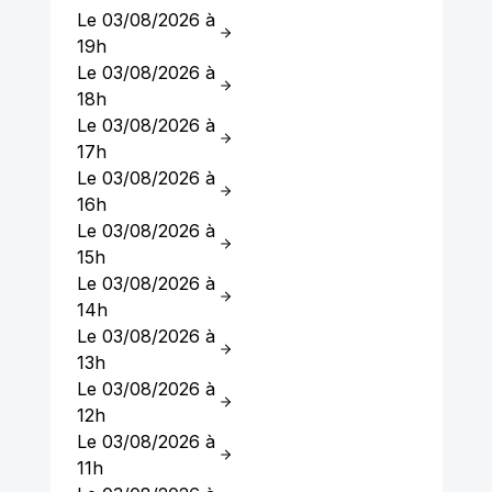
Le 03/08/2026 à
19h
Le 03/08/2026 à
18h
Le 03/08/2026 à
17h
Le 03/08/2026 à
16h
Le 03/08/2026 à
15h
Le 03/08/2026 à
14h
Le 03/08/2026 à
13h
Le 03/08/2026 à
12h
Le 03/08/2026 à
11h