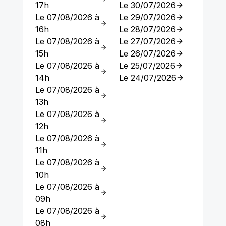
17h
Le 30/07/2026
Le 07/08/2026 à
Le 29/07/2026
16h
Le 28/07/2026
Le 07/08/2026 à
Le 27/07/2026
15h
Le 26/07/2026
Le 07/08/2026 à
Le 25/07/2026
14h
Le 24/07/2026
Le 07/08/2026 à
13h
Le 07/08/2026 à
12h
Le 07/08/2026 à
11h
Le 07/08/2026 à
10h
Le 07/08/2026 à
09h
Le 07/08/2026 à
08h