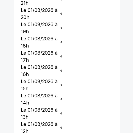
21h
Le 01/08/2026 à
20h
Le 01/08/2026 à
19h
Le 01/08/2026 à
18h
Le 01/08/2026 à
17h
Le 01/08/2026 à
16h
Le 01/08/2026 à
15h
Le 01/08/2026 à
14h
Le 01/08/2026 à
13h
Le 01/08/2026 à
12h