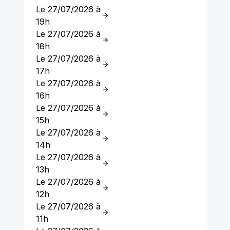
Le 27/07/2026 à
19h
Le 27/07/2026 à
18h
Le 27/07/2026 à
17h
Le 27/07/2026 à
16h
Le 27/07/2026 à
15h
Le 27/07/2026 à
14h
Le 27/07/2026 à
13h
Le 27/07/2026 à
12h
Le 27/07/2026 à
11h