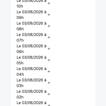
Le 03/08/2026 à
10h
Le 03/08/2026 à
09h
Le 03/08/2026 à
08h
Le 03/08/2026 à
07h
Le 03/08/2026 à
06h
Le 03/08/2026 à
05h
Le 03/08/2026 à
04h
Le 03/08/2026 à
03h
Le 03/08/2026 à
02h
Le 03/08/2026 à