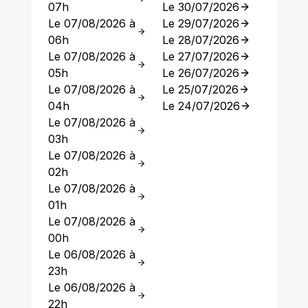
07h
Le 30/07/2026
Le 07/08/2026 à
Le 29/07/2026
06h
Le 28/07/2026
Le 07/08/2026 à
Le 27/07/2026
05h
Le 26/07/2026
Le 07/08/2026 à
Le 25/07/2026
04h
Le 24/07/2026
Le 07/08/2026 à
03h
Le 07/08/2026 à
02h
Le 07/08/2026 à
01h
Le 07/08/2026 à
00h
Le 06/08/2026 à
23h
Le 06/08/2026 à
22h