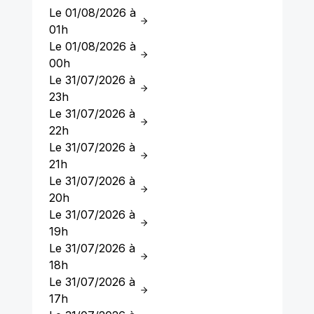
Le 01/08/2026 à
01h
Le 01/08/2026 à
00h
Le 31/07/2026 à
23h
Le 31/07/2026 à
22h
Le 31/07/2026 à
21h
Le 31/07/2026 à
20h
Le 31/07/2026 à
19h
Le 31/07/2026 à
18h
Le 31/07/2026 à
17h