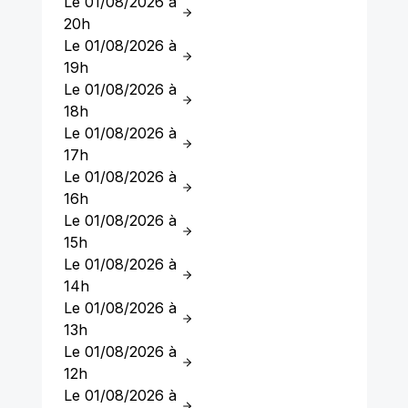
Le 01/08/2026 à
20h
Le 01/08/2026 à
19h
Le 01/08/2026 à
18h
Le 01/08/2026 à
17h
Le 01/08/2026 à
16h
Le 01/08/2026 à
15h
Le 01/08/2026 à
14h
Le 01/08/2026 à
13h
Le 01/08/2026 à
12h
Le 01/08/2026 à