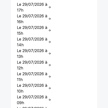
Le 29/07/2026 à
17h
Le 29/07/2026 à
16h
Le 29/07/2026 à
15h
Le 29/07/2026 à
14h
Le 29/07/2026 à
13h
Le 29/07/2026 à
12h
Le 29/07/2026 à
11h
Le 29/07/2026 à
10h
Le 29/07/2026 à
09h