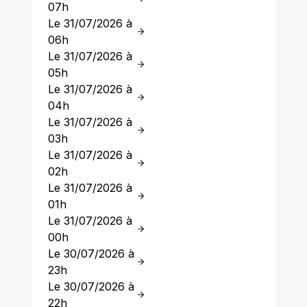
07h
Le 31/07/2026 à
06h
Le 31/07/2026 à
05h
Le 31/07/2026 à
04h
Le 31/07/2026 à
03h
Le 31/07/2026 à
02h
Le 31/07/2026 à
01h
Le 31/07/2026 à
00h
Le 30/07/2026 à
23h
Le 30/07/2026 à
22h