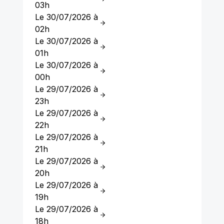
03h
Le 30/07/2026 à
02h
Le 30/07/2026 à
01h
Le 30/07/2026 à
00h
Le 29/07/2026 à
23h
Le 29/07/2026 à
22h
Le 29/07/2026 à
21h
Le 29/07/2026 à
20h
Le 29/07/2026 à
19h
Le 29/07/2026 à
18h