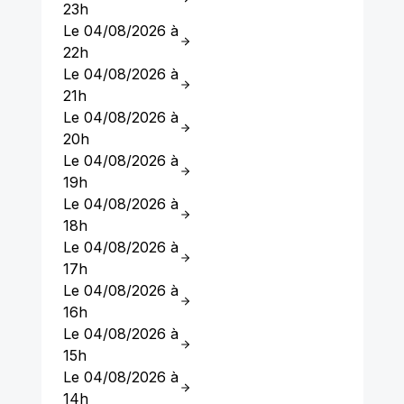
23h
Le 04/08/2026 à
22h
Le 04/08/2026 à
21h
Le 04/08/2026 à
20h
Le 04/08/2026 à
19h
Le 04/08/2026 à
18h
Le 04/08/2026 à
17h
Le 04/08/2026 à
16h
Le 04/08/2026 à
15h
Le 04/08/2026 à
14h