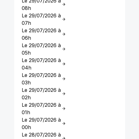
Le 29/07/2026 à
08h
Le 29/07/2026 à
07h
Le 29/07/2026 à
06h
Le 29/07/2026 à
05h
Le 29/07/2026 à
04h
Le 29/07/2026 à
03h
Le 29/07/2026 à
02h
Le 29/07/2026 à
01h
Le 29/07/2026 à
00h
Le 28/07/2026 à