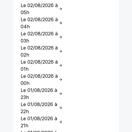
Le 02/08/2026 à
05h
Le 02/08/2026 à
04h
Le 02/08/2026 à
03h
Le 02/08/2026 à
02h
Le 02/08/2026 à
01h
Le 02/08/2026 à
00h
Le 01/08/2026 à
23h
Le 01/08/2026 à
22h
Le 01/08/2026 à
21h