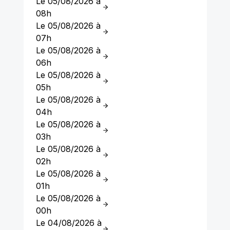
Le 05/08/2026 à
08h
Le 05/08/2026 à
07h
Le 05/08/2026 à
06h
Le 05/08/2026 à
05h
Le 05/08/2026 à
04h
Le 05/08/2026 à
03h
Le 05/08/2026 à
02h
Le 05/08/2026 à
01h
Le 05/08/2026 à
00h
Le 04/08/2026 à