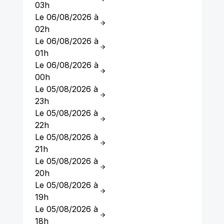
03h
Le 06/08/2026 à
02h
Le 06/08/2026 à
01h
Le 06/08/2026 à
00h
Le 05/08/2026 à
23h
Le 05/08/2026 à
22h
Le 05/08/2026 à
21h
Le 05/08/2026 à
20h
Le 05/08/2026 à
19h
Le 05/08/2026 à
18h