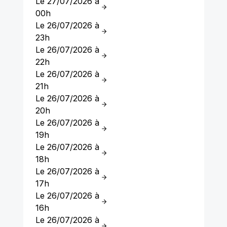
Le 27/07/2026 à
00h
Le 26/07/2026 à
23h
Le 26/07/2026 à
22h
Le 26/07/2026 à
21h
Le 26/07/2026 à
20h
Le 26/07/2026 à
19h
Le 26/07/2026 à
18h
Le 26/07/2026 à
17h
Le 26/07/2026 à
16h
Le 26/07/2026 à