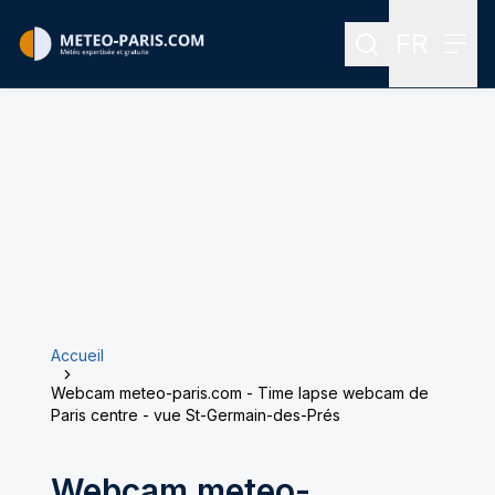
FR
Rechercher
Menu
Menu des
Accueil
Webcam meteo-paris.com - Time lapse webcam de
Paris centre - vue St-Germain-des-Prés
Webcam meteo-