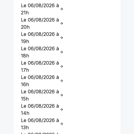
Le 06/08/2026 à
21h
Le 06/08/2026 à
20h
Le 06/08/2026 à
19h
Le 06/08/2026 à
18h
Le 06/08/2026 à
17h
Le 06/08/2026 à
16h
Le 06/08/2026 à
15h
Le 06/08/2026 à
14h
Le 06/08/2026 à
13h