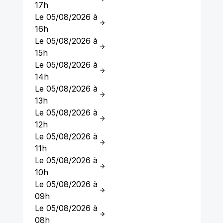
17h
Le 05/08/2026 à
16h
Le 05/08/2026 à
15h
Le 05/08/2026 à
14h
Le 05/08/2026 à
13h
Le 05/08/2026 à
12h
Le 05/08/2026 à
11h
Le 05/08/2026 à
10h
Le 05/08/2026 à
09h
Le 05/08/2026 à
08h