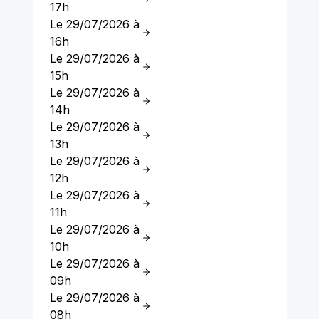
17h
Le 29/07/2026 à
16h
Le 29/07/2026 à
15h
Le 29/07/2026 à
14h
Le 29/07/2026 à
13h
Le 29/07/2026 à
12h
Le 29/07/2026 à
11h
Le 29/07/2026 à
10h
Le 29/07/2026 à
09h
Le 29/07/2026 à
08h