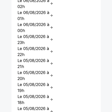
Le 06/08/2026 à
02h
Le 06/08/2026 à
01h
Le 06/08/2026 à
00h
Le 05/08/2026 à
23h
Le 05/08/2026 à
22h
Le 05/08/2026 à
21h
Le 05/08/2026 à
20h
Le 05/08/2026 à
19h
Le 05/08/2026 à
18h
Le 05/08/2026 à