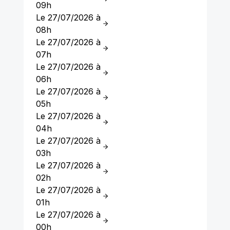
09h
Le 27/07/2026 à
08h
Le 27/07/2026 à
07h
Le 27/07/2026 à
06h
Le 27/07/2026 à
05h
Le 27/07/2026 à
04h
Le 27/07/2026 à
03h
Le 27/07/2026 à
02h
Le 27/07/2026 à
01h
Le 27/07/2026 à
00h