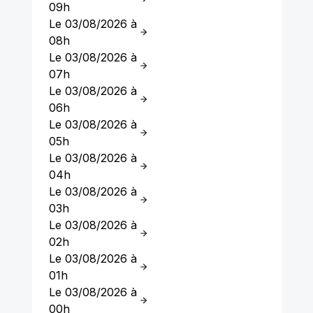
09h
Le 03/08/2026 à
08h
Le 03/08/2026 à
07h
Le 03/08/2026 à
06h
Le 03/08/2026 à
05h
Le 03/08/2026 à
04h
Le 03/08/2026 à
03h
Le 03/08/2026 à
02h
Le 03/08/2026 à
01h
Le 03/08/2026 à
00h