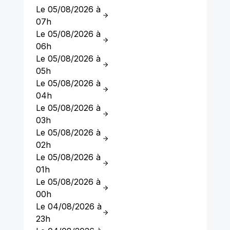
Le 05/08/2026 à
07h
Le 05/08/2026 à
06h
Le 05/08/2026 à
05h
Le 05/08/2026 à
04h
Le 05/08/2026 à
03h
Le 05/08/2026 à
02h
Le 05/08/2026 à
01h
Le 05/08/2026 à
00h
Le 04/08/2026 à
23h