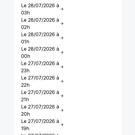
Le 28/07/2026 à
03h
Le 28/07/2026 à
02h
Le 28/07/2026 à
01h
Le 28/07/2026 à
00h
Le 27/07/2026 à
23h
Le 27/07/2026 à
22h
Le 27/07/2026 à
21h
Le 27/07/2026 à
20h
Le 27/07/2026 à
19h