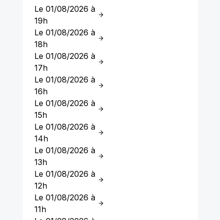
Le 01/08/2026 à
19h
Le 01/08/2026 à
18h
Le 01/08/2026 à
17h
Le 01/08/2026 à
16h
Le 01/08/2026 à
15h
Le 01/08/2026 à
14h
Le 01/08/2026 à
13h
Le 01/08/2026 à
12h
Le 01/08/2026 à
11h