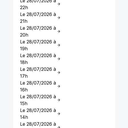
Le 28/07/2026 à
22h
Le 28/07/2026 à
21h
Le 28/07/2026 à
20h
Le 28/07/2026 à
19h
Le 28/07/2026 à
18h
Le 28/07/2026 à
17h
Le 28/07/2026 à
16h
Le 28/07/2026 à
15h
Le 28/07/2026 à
14h
Le 28/07/2026 à