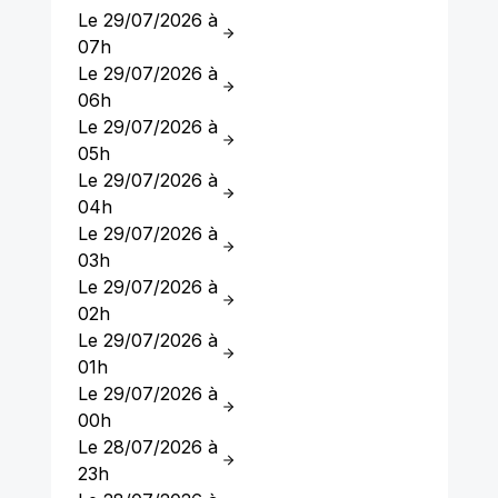
Le 29/07/2026 à
07h
Le 29/07/2026 à
06h
Le 29/07/2026 à
05h
Le 29/07/2026 à
04h
Le 29/07/2026 à
03h
Le 29/07/2026 à
02h
Le 29/07/2026 à
01h
Le 29/07/2026 à
00h
Le 28/07/2026 à
23h