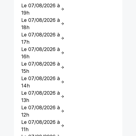
Le 07/08/2026 à
19h
Le 07/08/2026 à
18h
Le 07/08/2026 à
17h
Le 07/08/2026 à
16h
Le 07/08/2026 à
15h
Le 07/08/2026 à
14h
Le 07/08/2026 à
13h
Le 07/08/2026 à
12h
Le 07/08/2026 à
11h