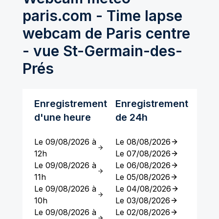
paris.com - Time lapse
webcam de Paris centre
- vue St-Germain-des-
Prés
Enregistrement
Enregistrement
d'une heure
de 24h
Le 09/08/2026 à
Le 08/08/2026
12h
Le 07/08/2026
Le 09/08/2026 à
Le 06/08/2026
11h
Le 05/08/2026
Le 09/08/2026 à
Le 04/08/2026
10h
Le 03/08/2026
Le 09/08/2026 à
Le 02/08/2026