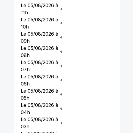
Le 05/08/2026 à
11h
Le 05/08/2026 à
10h
Le 05/08/2026 à
09h
Le 05/08/2026 à
08h
Le 05/08/2026 à
07h
Le 05/08/2026 à
06h
Le 05/08/2026 à
05h
Le 05/08/2026 à
04h
Le 05/08/2026 à
03h