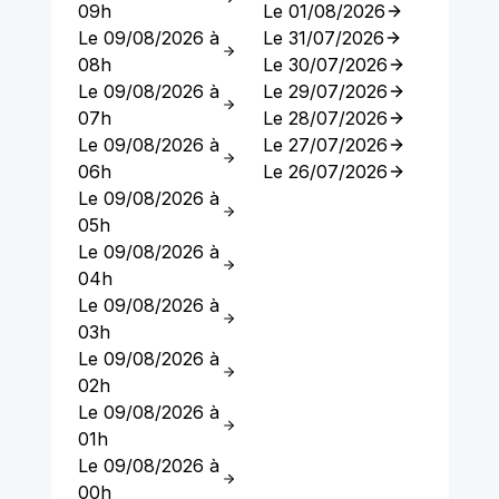
09h
Le 01/08/2026
Le 09/08/2026 à
Le 31/07/2026
08h
Le 30/07/2026
Le 09/08/2026 à
Le 29/07/2026
07h
Le 28/07/2026
Le 09/08/2026 à
Le 27/07/2026
06h
Le 26/07/2026
Le 09/08/2026 à
05h
Le 09/08/2026 à
04h
Le 09/08/2026 à
03h
Le 09/08/2026 à
02h
Le 09/08/2026 à
01h
Le 09/08/2026 à
00h