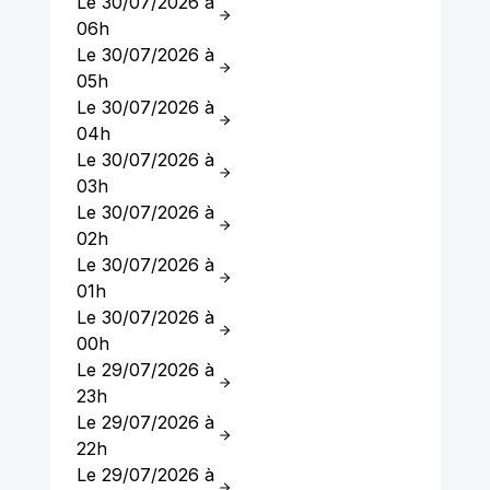
Le 30/07/2026 à
06h
Le 30/07/2026 à
05h
Le 30/07/2026 à
04h
Le 30/07/2026 à
03h
Le 30/07/2026 à
02h
Le 30/07/2026 à
01h
Le 30/07/2026 à
00h
Le 29/07/2026 à
23h
Le 29/07/2026 à
22h
Le 29/07/2026 à