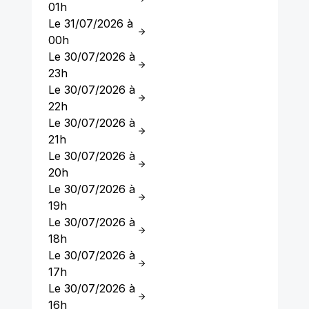
01h
Le 31/07/2026 à
00h
Le 30/07/2026 à
23h
Le 30/07/2026 à
22h
Le 30/07/2026 à
21h
Le 30/07/2026 à
20h
Le 30/07/2026 à
19h
Le 30/07/2026 à
18h
Le 30/07/2026 à
17h
Le 30/07/2026 à
16h