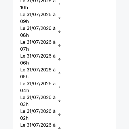
Le 31/07/2026 à
10h
Le 31/07/2026 à
09h
Le 31/07/2026 à
08h
Le 31/07/2026 à
07h
Le 31/07/2026 à
06h
Le 31/07/2026 à
05h
Le 31/07/2026 à
04h
Le 31/07/2026 à
03h
Le 31/07/2026 à
02h
Le 31/07/2026 à