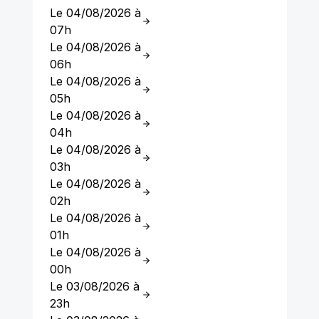
Le 04/08/2026 à
07h
Le 04/08/2026 à
06h
Le 04/08/2026 à
05h
Le 04/08/2026 à
04h
Le 04/08/2026 à
03h
Le 04/08/2026 à
02h
Le 04/08/2026 à
01h
Le 04/08/2026 à
00h
Le 03/08/2026 à
23h