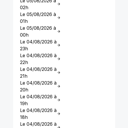
Le 05/08/2026 à
02h
Le 05/08/2026 à
01h
Le 05/08/2026 à
00h
Le 04/08/2026 à
23h
Le 04/08/2026 à
22h
Le 04/08/2026 à
21h
Le 04/08/2026 à
20h
Le 04/08/2026 à
19h
Le 04/08/2026 à
18h
Le 04/08/2026 à