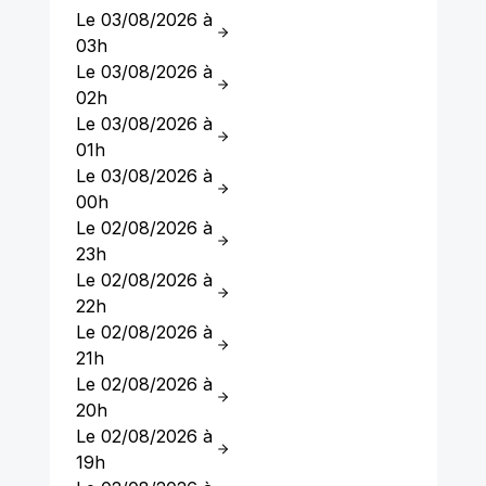
Le 03/08/2026 à
03h
Le 03/08/2026 à
02h
Le 03/08/2026 à
01h
Le 03/08/2026 à
00h
Le 02/08/2026 à
23h
Le 02/08/2026 à
22h
Le 02/08/2026 à
21h
Le 02/08/2026 à
20h
Le 02/08/2026 à
19h