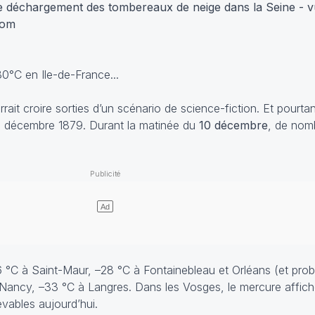
e déchargement des tombereaux de neige dans la Seine - vu
com
0°C en Ile-de-France...
it croire sorties d’un scénario de science-fiction. Et pourtant,
e décembre 1879. Durant la matinée du
10 décembre
, de nom
6 °C à Saint-Maur, –28 °C à Fontainebleau et Orléans (et pro
à Nancy, –33 °C à Langres. Dans les Vosges, le mercure affi
evables aujourd’hui.