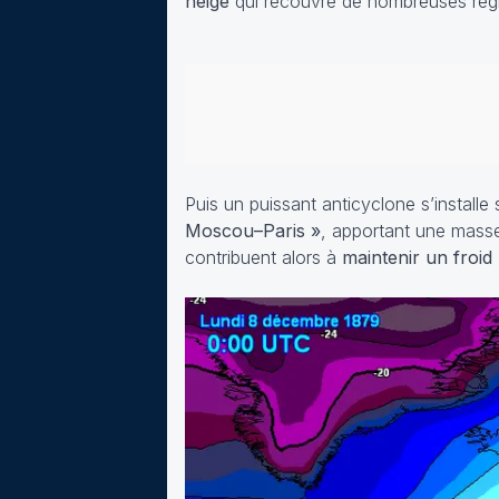
neige
qui recouvre de nombreuses régi
Puis un puissant anticyclone s’installe
Moscou–Paris »
, apportant une masse 
contribuent alors à
maintenir un froid