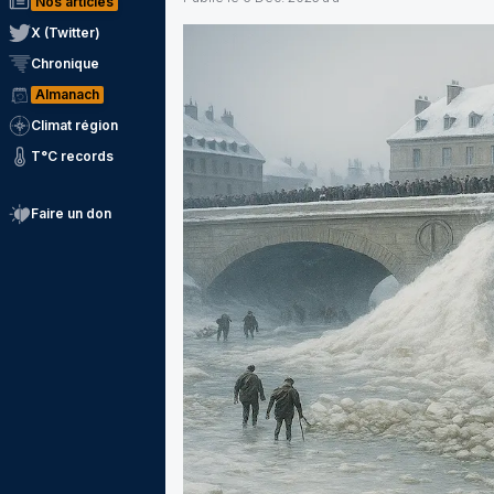
Nos articles
X (Twitter)
Chronique
Almanach
Climat région
T°C records
Faire un don