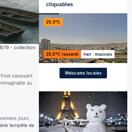
cliquables
25.3°C
879 - collection
25.5°C ressenti
air : mauvais
Webcams locales
roid saisissant
inimaginable au
remiers jours,
table tempête de