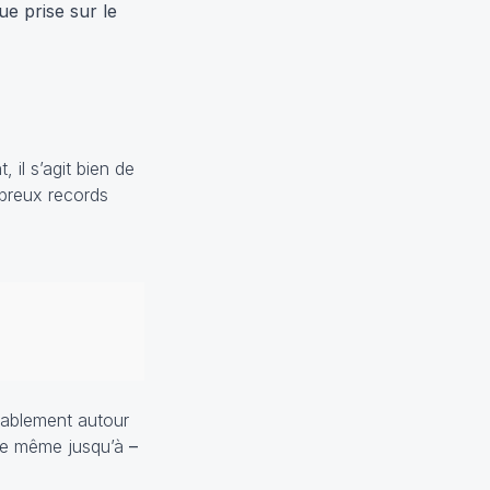
e prise sur le
 il s’agit bien de
breux records
bablement autour
che même jusqu’à
–