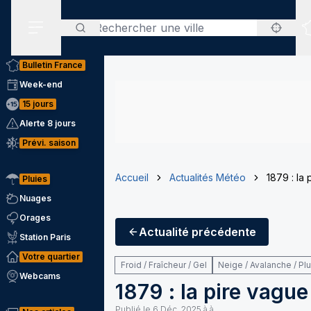
Rechercher
Menu secondaire
Bulletin France
Week-end
15 jours
Alerte 8 jours
Prévi. saison
Accueil
Actualités Météo
1879 : la
Pluies
Nuages
Orages
Actualité
précédente
Station Paris
Votre quartier
Froid / Fraîcheur / Gel
Neige / Avalanche / Pl
Webcams
1879 : la pire vague
Publié le
6 Déc. 2025 à à