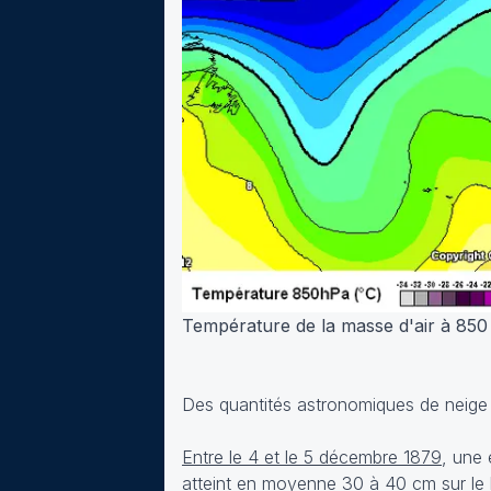
Température de la masse d'air à 85
Des quantités astronomiques de neige 
Entre le 4 et le 5 décembre 1879
, une 
atteint en moyenne 30 à 40 cm sur le 