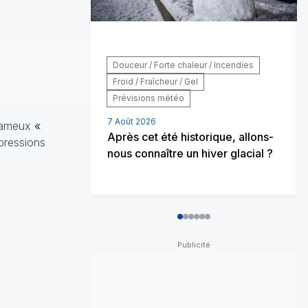
Douceur / Forte chaleur / Incendies
Froid / Fraîcheur / Gel
Prévisions météo
7 Août 2026
 fameux
«
Après cet été historique, allons-
 pressions
nous connaître un hiver glacial ?
0
1
2
3
4
5