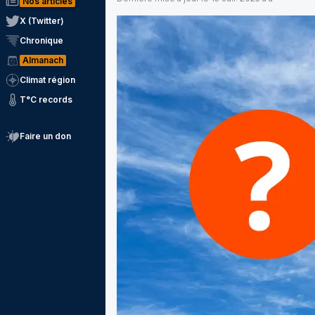
Nos articles
X (Twitter)
Chronique
Almanach
Climat région
T°C records
Faire un don