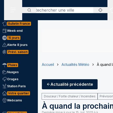
Rechercher
Menu secondaire
Bulletin France
Week-end
15 jours
Alerte 8 jours
Prévi. saison
Accueil
Actualités Météo
À quand l
Pluies
Nuages
Orages
Actualité
précédente
Station Paris
Votre quartier
Douceur / Forte chaleur / Incendies
Prévisio
Webcams
À quand la prochai
Dernière mise à jour le
15 Juil. 2025 à à