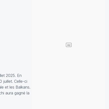
llet 2025. En
uillet. Celle-ci
e et les Balkans.
chi aura gagné la