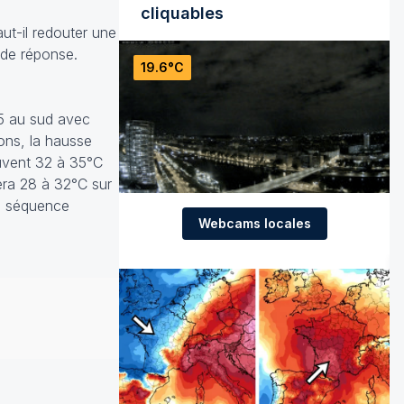
cliquables
ut-il redouter une
 de réponse.
19.6°C
25 au sud avec
ons, la hausse
ouvent 32 à 35°C
fera 28 à 32°C sur
te séquence
Webcams locales