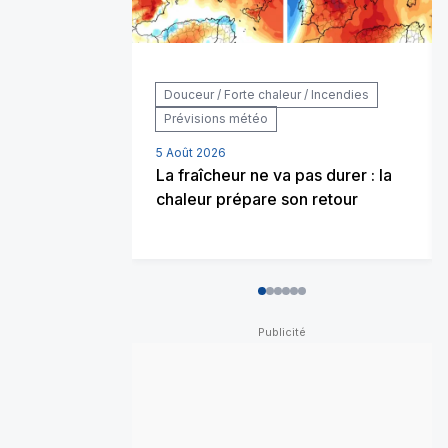
Douceur / Forte chaleur / Incendies
Prévisions météo
5 Août 2026
La fraîcheur ne va pas durer : la
chaleur prépare son retour
0
1
2
3
4
5