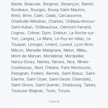
Bastia, Beauvais, Bergerac, Besançon, Biarritz,
Bordeaux, Bourges, Bourg-Saint-Maurice,
Brest, Brive, Caen, Calais, Carcassonne,
Charleville-Mézières, Chartres, Château-Arnoux-
Saint-Auban, Châteauroux, Clermont-Ferrand,
Cognac, Colmar, Dijon, Embrun, La-Roche-sur-
Yon, Langres, Le Mans, Le-Puy-en-Velay, Le
Touquet, Limoges, Lorient, Luxeuil, Lyon-Bron,
Mâcon, Marseille-Marignane, Melun, Millau,
Mont-de-Marsan, Montélimar, Montpellier,
Nancy-Essey, Nantes, Nevers, Nice, Nîmes-
Courbessac, Niort, Orléans, Paris-Montsouris,
Perpignan, Poitiers, Rennes, Saint-Brieuc, Saint-
Etienne, Saint-Dizier, Saint-Geoirs (Grenoble),
Saint-Girons, Saint-Quentin, Strasbourg, Tarbes,
Toulouse-Blagnac, Tours
,
Troyes.