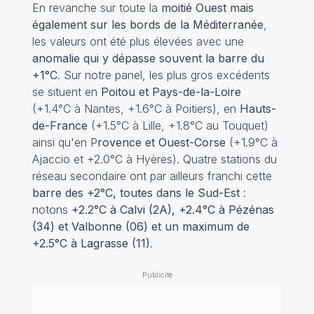
En revanche sur toute la
moitié Ouest mais
également sur les bords de la Méditerranée
,
les valeurs ont été plus élevées avec une
anomalie qui y dépasse souvent la barre du
+1°C
. Sur notre panel, les plus gros excédents
se situent en
Poitou et Pays-de-la-Loire
(+1.4°C à Nantes, +1.6°C à Poitiers), en
Hauts-
de-France
(+1.5°C à Lille, +1.8°C au Touquet)
ainsi qu'en P
rovence et Ouest-Corse
(+1.9°C à
Ajaccio et +2.0°C à Hyères). Quatre stations du
réseau secondaire ont par ailleurs franchi cette
barre des +2°C, toutes dans le Sud-Est
:
notons
+2.2°C à Calvi (2A), +2.4°C à Pézénas
(34) et Valbonne (06) et un maximum de
+2.5°C à Lagrasse (11)
.