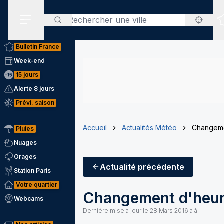
Rechercher
Menu secondaire
Bulletin France
Week-end
15 jours
Alerte 8 jours
Prévi. saison
Accueil
Actualités Météo
Changeme
Pluies
Nuages
Orages
Actualité
précédente
Station Paris
Votre quartier
Changement d'heur
Webcams
Dernière mise à jour le
28 Mars 2016 à à