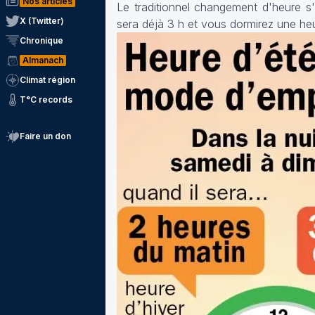
Nos articles
Le traditionnel changement d'heure s
X (Twitter)
sera déjà 3 h
et vous dormirez une he
Chronique
Almanach
Climat région
T°C records
Faire un don