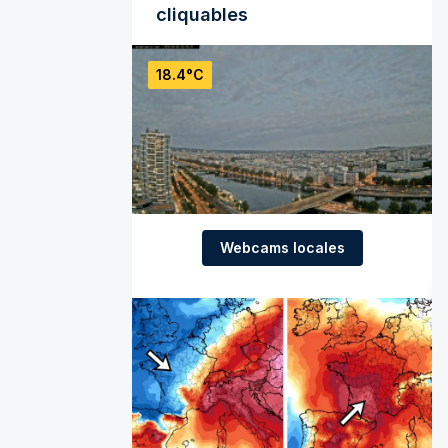
cliquables
18.4°C
Webcams locales