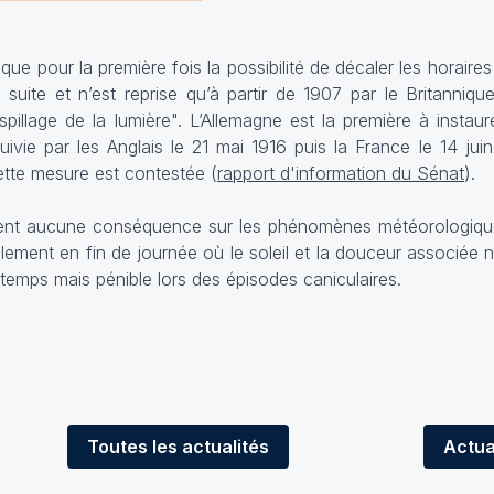
que pour la première fois la possibilité de décaler les horaire
 suite et n’est reprise qu’à partir de 1907 par le Britannique
illage de la lumière". L’Allemagne est la première à insta
uivie par les Anglais le 21 mai 1916 puis la France le 14 jui
ette mesure est contestée (
rapport d'information du Sénat
).
ent aucune conséquence sur les phénomènes météorologiq
ellement en fin de journée où le soleil et la douceur associée
intemps mais pénible lors des épisodes caniculaires.
Toutes
les actualités
Actua