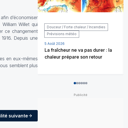
s afin d’économiser
 William Willet qui
Douceur / Forte chaleur / Incendies
urer ce changement
Prévisions météo
n 1916. Depuis une
5 Août 2026
La fraîcheur ne va pas durer : la
chaleur prépare son retour
ues en eux-mêmes
 nous semblent plus
0
1
2
3
4
5
lité
suivante