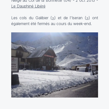
Neige au Col de la Bonnette (04) - 2 oct 2015 -
Le Dauphiné Libéré
Les cols du Galibier (
>
) et de l'Iseran (
>
) ont
également été fermés au cours du week-end.