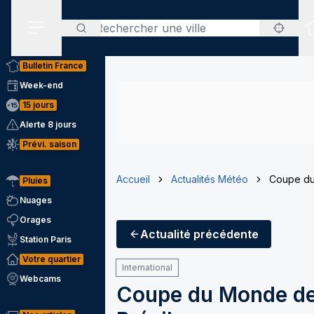
Rechercher
Menu secondaire
Bulletin France
Week-end
15 jours
Alerte 8 jours
Prévi. saison
Accueil
Actualités Météo
Coupe du 
Pluies
Nuages
Orages
Actualité
précédente
Station Paris
Votre quartier
International
Webcams
Coupe du Monde de 