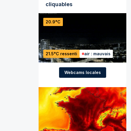
cliquables
20.9°C
21.5°C ressenti
air : mauvais
Webcams locales