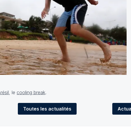
résil
, le
cooling break
.
Toutes
les actualités
Actua