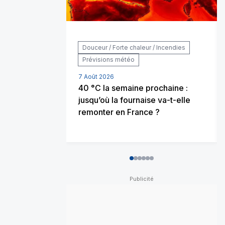
Douceur / Forte chaleur / Incendies
Prévisions météo
7 Août 2026
40 °C la semaine prochaine :
jusqu’où la fournaise va-t-elle
remonter en France ?
0
1
2
3
4
5