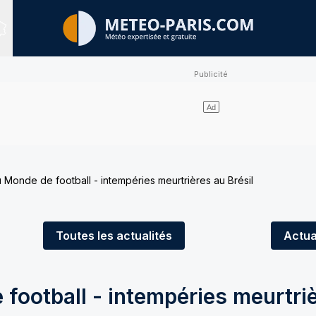
Sites expertisés
Monde de football - intempéries meurtrières au Brésil
Toutes
les actualités
Actua
football - intempéries meurtri