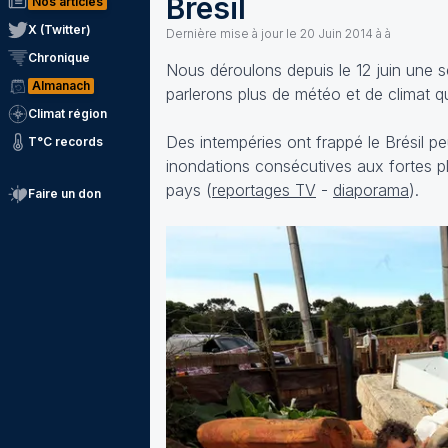
Brésil
Nos articles
X (Twitter)
Dernière mise à jour le
20 Juin 2014 à à
Chronique
Nous déroulons depuis le 12 juin une s
Almanach
parlerons plus de météo et de climat q
Climat région
Des intempéries ont frappé le Brésil p
T°C records
inondations consécutives aux fortes p
pays (
reportages TV
-
diaporama
).
Faire un don