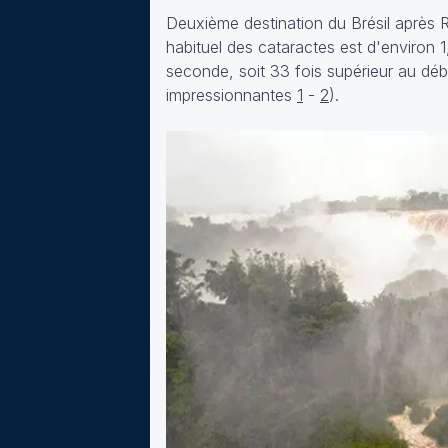
Deuxième destination du Brésil après R
habituel des cataractes est d'environ 1,5
seconde, soit 33 fois supérieur au débi
impressionnantes
1
-
2
).