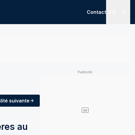
FR
Contact
Menu
Menu des
lité
suivante
ères au