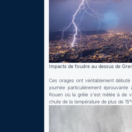
Impacts de foudre au dessus de Grenob
Ces orages ont véritablement débuté d
journée particulièrement éprouvante
Rouen où la grêle s'est mêlée à de v
chute de la température de plus de 15