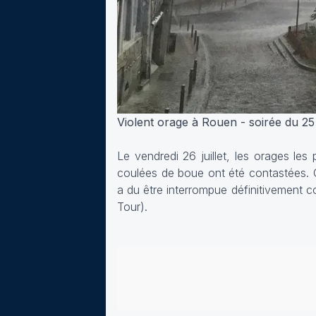
Violent orage à Rouen - soirée du 25 
Le vendredi 26 juillet, les orages les
coulées de boue ont été contastées. C
a du être interrompue définitivement c
Tour).