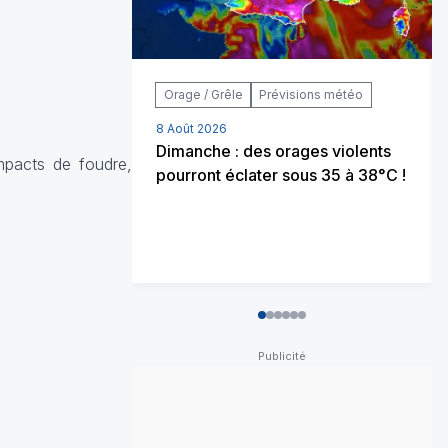
Orage / Grêle
Prévisions météo
8 Août 2026
Dimanche : des orages violents
mpacts de foudre,
pourront éclater sous 35 à 38°C !
0
1
2
3
4
5