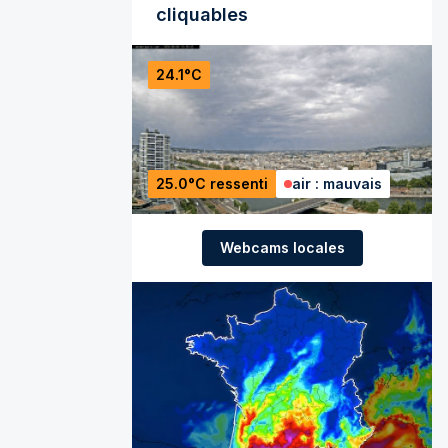
cliquables
24.1°C
25.0°C ressenti
air : mauvais
Webcams locales