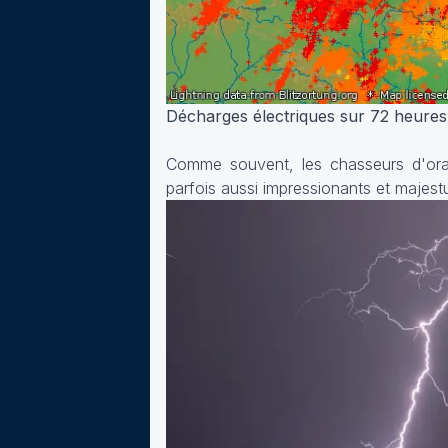
Décharges électriques sur 72 heures -
Comme souvent, les chasseurs d'orag
parfois aussi impressionants et majes