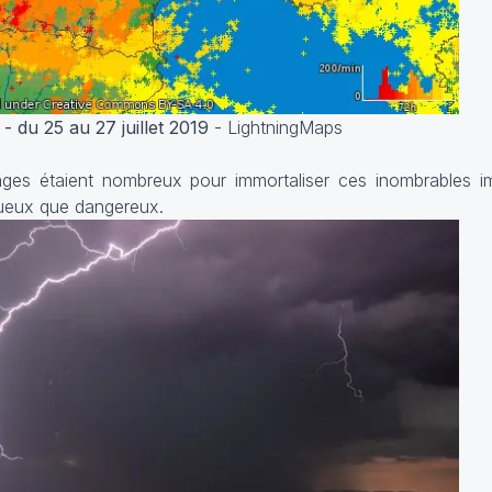
 du 25 au 27 juillet 2019
- LightningMaps
es étaient nombreux pour immortaliser ces inombrables i
tueux que dangereux.