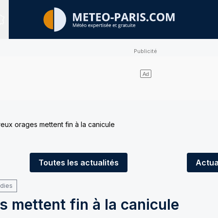
Sites expertisés
ux orages mettent fin à la canicule
Toutes
les actualités
Actua
ndies
mettent fin à la canicule