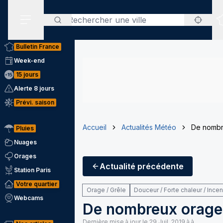
Rechercher
Menu secondaire
Bulletin France
Week-end
15 jours
Alerte 8 jours
Prévi. saison
Accueil
Actualités Météo
De nombre
Pluies
Nuages
Orages
Actualité
précédente
Station Paris
Votre quartier
Orage / Grêle
Douceur / Forte chaleur / Ince
Webcams
De nombreux orages 
Dernière mise à jour le
29 Juil. 2019 à à