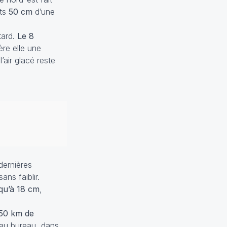
its
50 cm
d’une
tard.
Le 8
ère elle une
’air glacé reste
dernières
ans faiblir.
qu’à 18 cm
,
50 km de
t au bureau, dans