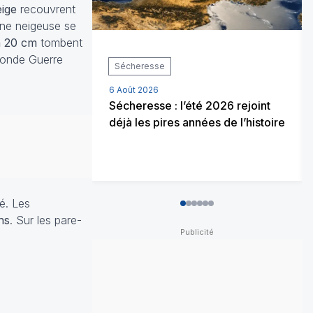
ige
recouvrent
zone neigeuse se
à 20 cm
tombent
econde Guerre
Sécheresse
6 Août 2026
Sécheresse : l’été 2026 rejoint
déjà les pires années de l’histoire
cé. Les
0
1
2
3
4
5
ns
. Sur les pare-