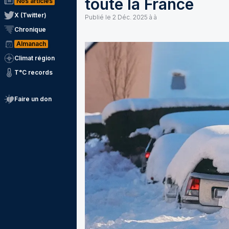
toute la France
Nos articles
X (Twitter)
Publié le
2 Déc. 2025 à à
Chronique
Almanach
Climat région
T°C records
Faire un don