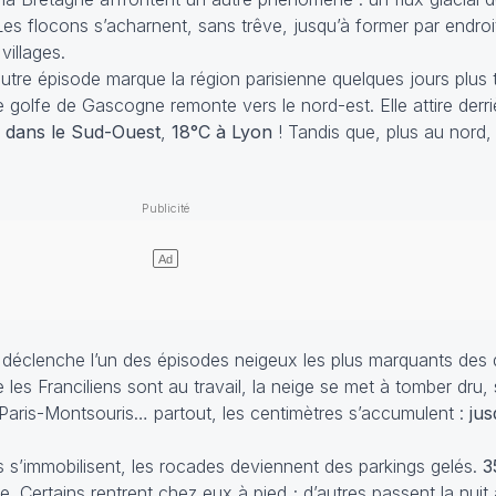
 Les flocons s’acharnent, sans trêve, jusqu’à former par endro
villages.
autre épisode marque la région parisienne quelques jours plus 
 golfe de Gascogne remonte vers le nord-est. Elle attire derri
 dans le Sud-Ouest
,
18°C à Lyon
! Tandis que, plus au nord, l
déclenche l’un des épisodes neigeux les plus marquants des 
les Franciliens sont au travail, la neige se met à tomber dru, s
aris-Montsouris… partout, les centimètres s’accumulent :
jus
res s’immobilisent, les rocades deviennent des parkings gelés.
3
le. Certains rentrent chez eux à pied ; d’autres passent la nui