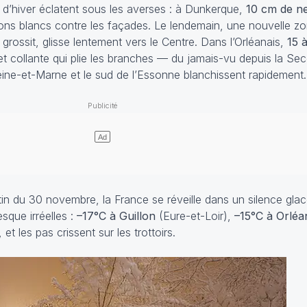
d’hiver éclatent sous les averses : à Dunkerque,
10 cm de ne
billons blancs contre les façades. Le lendemain, une nouvelle 
rossit, glisse lentement vers le Centre. Dans l’Orléanais,
15 
et collante qui plie les branches — du jamais-vu depuis la S
eine-et-Marne et le sud de l’Essonne blanchissent rapidement.
atin du 30 novembre, la France se réveille dans un silence gla
sque irréelles :
–17°C à Guillon
(Eure-et-Loir),
–15°C à Orléa
et les pas crissent sur les trottoirs.