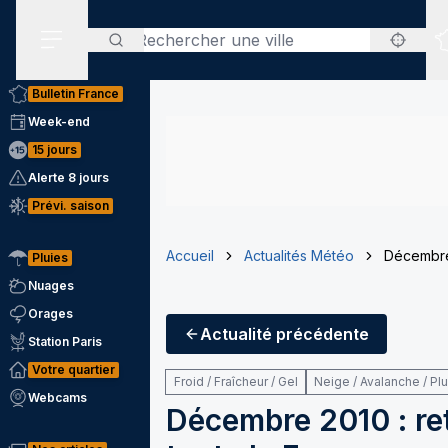
Rechercher
Menu secondaire
Bulletin France
Week-end
15 jours
Alerte 8 jours
Prévi. saison
Accueil
Actualités Météo
Décembre 
Pluies
Nuages
Orages
Actualité
précédente
Station Paris
Votre quartier
Froid / Fraîcheur / Gel
Neige / Avalanche / Pl
Webcams
Décembre 2010 : ret