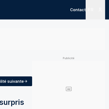
FR
Contact
Menu
Menu des
lité
suivante
surpris