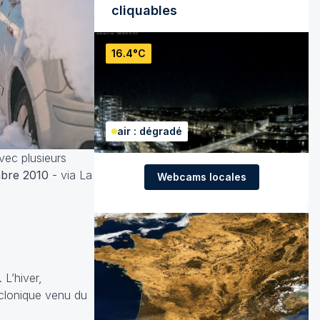
cliquables
16.4°C
air : dégradé
vec plusieurs
mbre 2010
- via La
Webcams locales
 L’hiver,
yclonique venu du