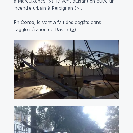
à Marquixanes (
>
), le vent attisant en outre un
incendie urbain à Perpignan (
>
).
En
Corse
, le vent a fait des dégâts dans
l'agglomération de Bastia (
>
).