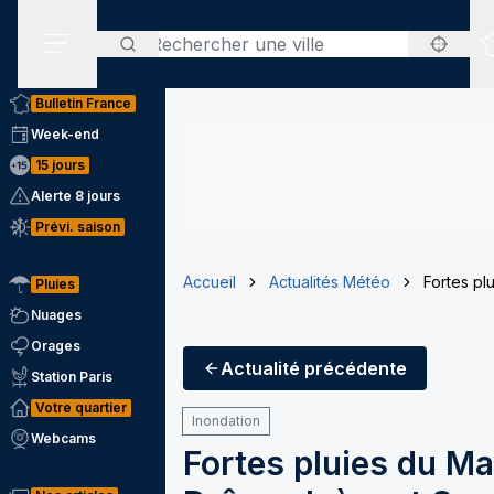
Rechercher
Menu secondaire
Bulletin France
Week-end
15 jours
Alerte 8 jours
Prévi. saison
Accueil
Actualités Météo
Fortes pl
Pluies
Nuages
Orages
Actualité
précédente
Station Paris
Votre quartier
Inondation
Webcams
Fortes pluies du Ma