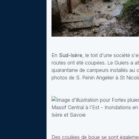
En
Sud-Isère
, le toit d'une société s
routes ont été coupées. Le Guiers a at
quarantaine de campeurs installés au 
photos de S. Penin Angelier à St Nicol
Des coulées de boue se sont égaleme