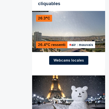
cliquables
26.3°C
26.4°C ressenti
air : mauvais
Webcams locales