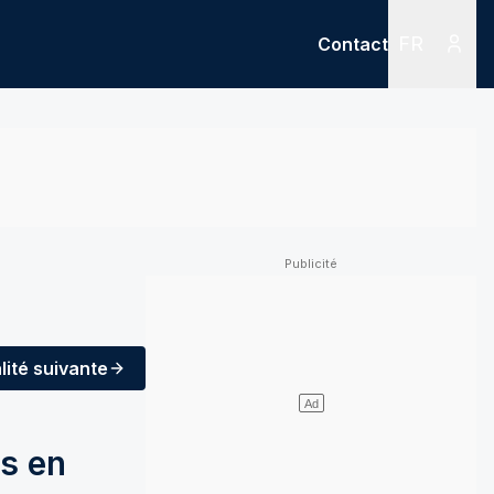
FR
Contact
Menu
Menu des
lité
suivante
ns en