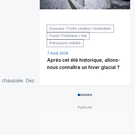
Douceur / Forte chaleur / Incendies
Froid / Fraîcheur / Gel
Prévisions météo
7 Août 2026
Après cet été historique, allons-
nous connaître un hiver glacial ?
la chaussée. Des
0
1
2
3
4
5