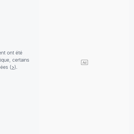
ent ont été
ique, certains
dées (
>
).