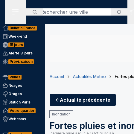
Rechercher
Menu secondaire
Bulletin France
Week-end
15 jours
Alerte 8 jours
Prévi. saison
Accueil
Actualités Météo
Fortes plu
Pluies
Nuages
Orages
Actualité
précédente
Station Paris
Votre quartier
Inondation
Webcams
Fortes pluies et ino
Dernière mise à jour le
1 Oct. 2014 à à