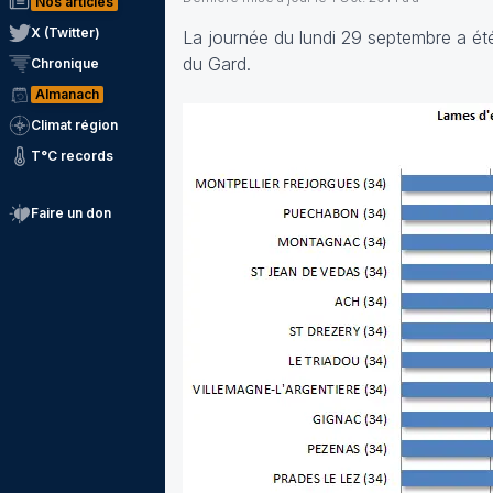
Nos articles
X (Twitter)
La journée du lundi 29 septembre a été
du Gard.
Chronique
Almanach
Climat région
T°C records
Faire un don