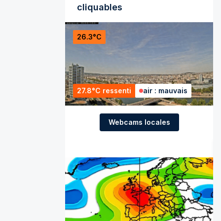
cliquables
26.3°C
27.8°C ressenti
air : mauvais
Webcams locales