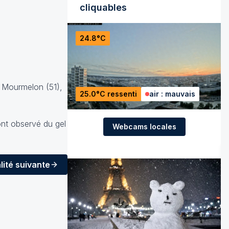
cliquables
24.8°C
à Mourmelon (51),
25.0°C ressenti
air : mauvais
ont observé du gel
Webcams locales
lité
suivante