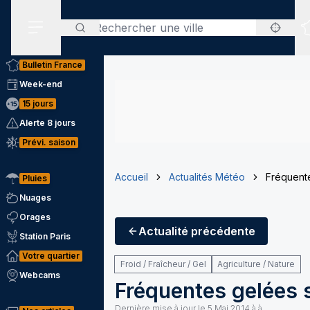
Rechercher
Menu secondaire
Bulletin France
Week-end
15 jours
Alerte 8 jours
Prévi. saison
Accueil
Actualités Météo
Fréquente
Pluies
Nuages
Orages
Actualité
précédente
Station Paris
Votre quartier
Froid / Fraîcheur / Gel
Agriculture / Nature
Webcams
Fréquentes gelées s
Dernière mise à jour le
5 Mai 2014 à à