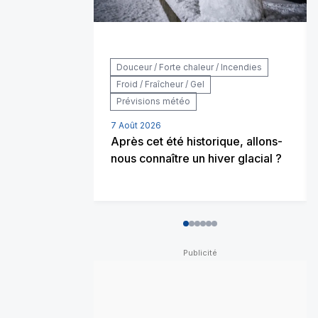
Douceur / Forte chaleur / Incendies
Froid / Fraîcheur / Gel
Prévisions météo
7 Août 2026
Après cet été historique, allons-
nous connaître un hiver glacial ?
0
1
2
3
4
5