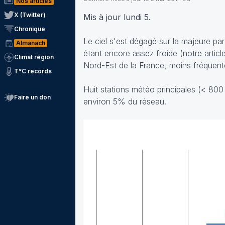
Nos articles
X (Twitter)
Mis à jour lundi 5.
Chronique
Le ciel s'est dégagé sur la majeure par
Almanach
étant encore assez froide (
notre articl
Climat région
Nord-Est de la France, moins fréquent
T°C records
Huit stations météo principales (< 800
Faire un don
environ 5% du réseau.