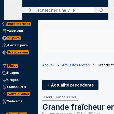
Rechercher
Menu secondaire
Bulletin France
Week-end
15 jours
Alerte 8 jours
Prévi. saison
Accueil
Actualités Météo
Grande f
Pluies
Nuages
Orages
Actualité
précédente
Station Paris
Votre quartier
Froid / Fraîcheur / Gel
Webcams
Grande fraîcheur e
Dernière mise à jour le
22 Août 2014 à à