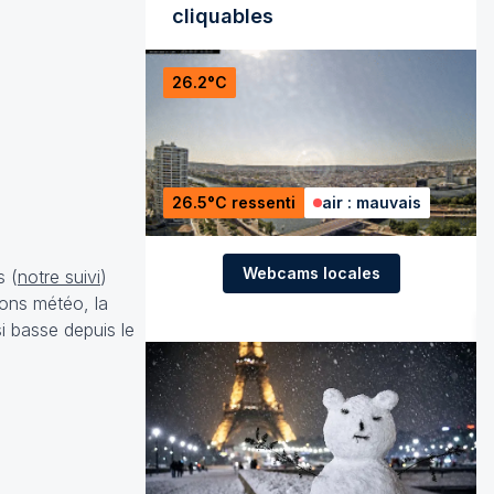
cliquables
26.2°C
26.5°C ressenti
air : mauvais
Webcams locales
s (
notre suivi
)
tions météo, la
i basse depuis le