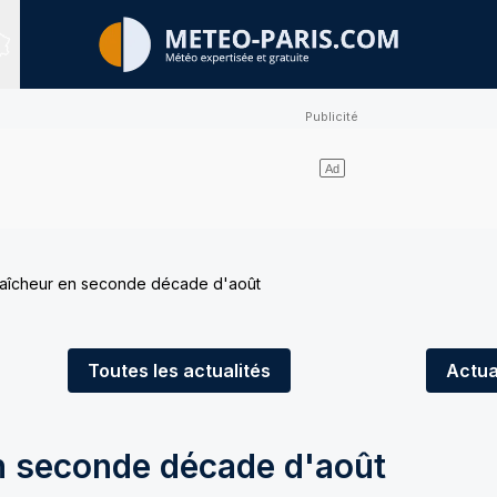
Sites expertisés
raîcheur en seconde décade d'août
Toutes
les actualités
Actua
n seconde décade d'août