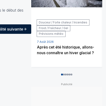
s le début des
Douceur / Forte chaleur / Incendies
Froid / Fraîcheur / Gel
lité
suivante
Prévisions météo
7 Août 2026
Après cet été historique, allons-
nous connaître un hiver glacial ?
0
1
2
3
4
5