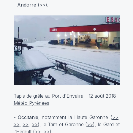
-
Andorre
(
>>
).
Tapis de grêle au Port d'Envalira - 12 août 2018 -
Météo Pyrénées
-
Occitanie
, notamment la Haute Garonne (
>>
,
>>
,
>>
,
>>
), le Tarn et Garonne (
>>
), le Gard et
l'Hérault (
>>
,
>>
).