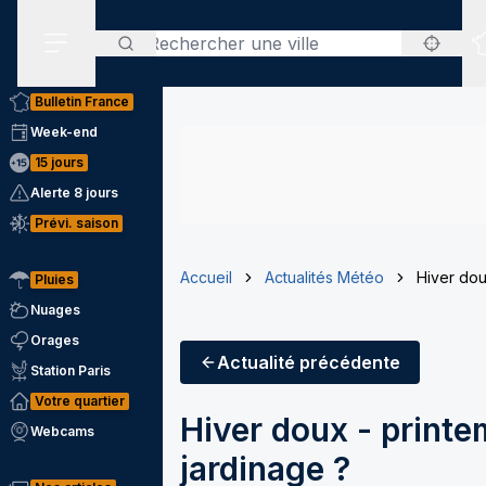
Rechercher
Menu secondaire
Bulletin France
Week-end
15 jours
Alerte 8 jours
Prévi. saison
Accueil
Actualités Météo
Hiver dou
Pluies
Nuages
Orages
Actualité
précédente
Station Paris
Votre quartier
Hiver doux - print
Webcams
jardinage ?