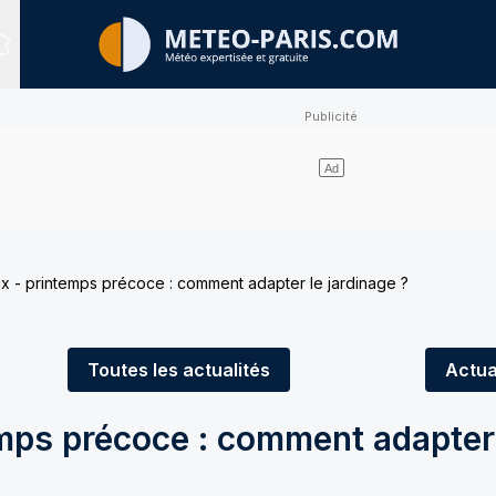
Sites expertisés
x - printemps précoce : comment adapter le jardinage ?
Toutes
les actualités
Actua
emps précoce : comment adapter