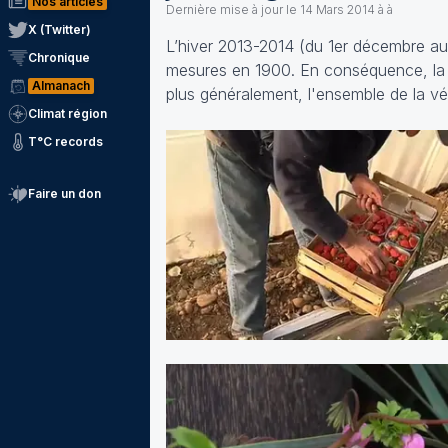
Nos articles
Dernière mise à jour le
14 Mars 2014 à à
X (Twitter)
L’hiver 2013-2014 (du 1er décembre au
Chronique
mesures en 1900. En conséquence, la 
Almanach
plus généralement, l'ensemble de la vé
Climat région
T°C records
Faire un don