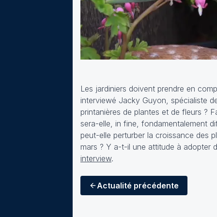
Les jardiniers doivent prendre en com
interviewé Jacky Guyon, spécialiste de
printanières de plantes et de fleurs ? 
sera-elle, in fine, fondamentalement d
peut-elle perturber la croissance des 
mars ? Y a-t-il une attitude à adopter
interview
.
Actualité
précédente