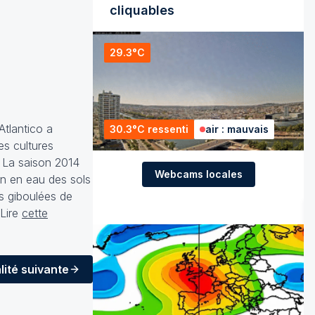
cliquables
29.3°C
Atlantico a
30.3°C ressenti
air : mauvais
es cultures
? La saison 2014
Webcams locales
on en eau des sols
es giboulées de
 Lire
cette
lité
suivante