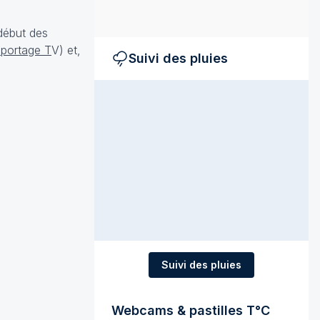
début des
eportage T
V) et,
Suivi des pluies
Suivi des pluies
Webcams & pastilles T°C