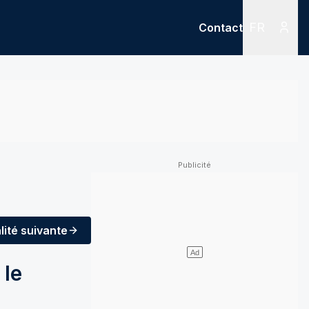
FR
Contact
Menu
Menu des
lité
suivante
 le