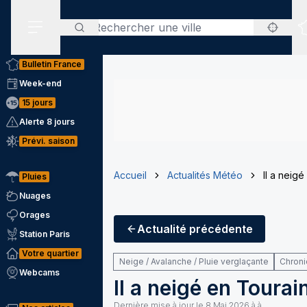
Rechercher
Menu secondaire
Bulletin France
Week-end
15 jours
Alerte 8 jours
Prévi. saison
Accueil
Actualités Météo
Il a neigé
Pluies
Nuages
Orages
Actualité
précédente
Station Paris
Votre quartier
Neige / Avalanche / Pluie verglaçante
Chron
Webcams
Il a neigé en Tourain
Dernière mise à jour le
8 Mai 2026 à à