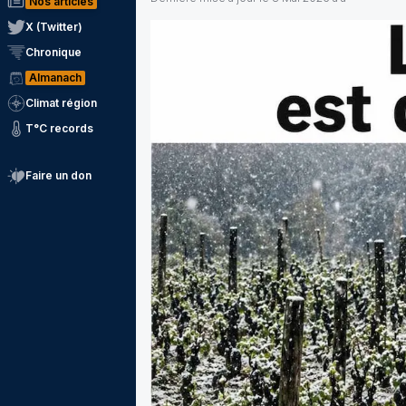
Nos articles
X (Twitter)
Chronique
Almanach
Climat région
T°C records
Faire un don