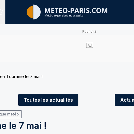
Sites expertisés
 en Touraine le 7 mai !
Toutes
les actualités
Actua
ique météo
e le 7 mai !