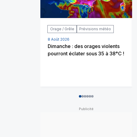
Orage / Grêle
Prévisions météo
8 Août 2026
Dimanche : des orages violents
pourront éclater sous 35 à 38°C !
0
1
2
3
4
5