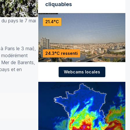
cliquables
e du pays le 7 mai
21.4°C
 Paris le 3 mai),
24.3°C ressenti
st modérément
a Mer de Barents,
pays et en
Webcams locales