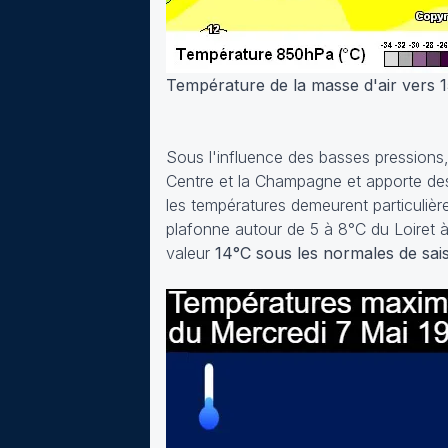
Température de la masse d'air vers 
Sous l'influence des basses pressions,
Centre et la Champagne et apporte des
les températures demeurent particulièr
plafonne autour de 5 à 8°C du Loiret 
valeur
14°C sous les normales de sa