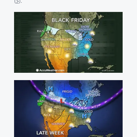
(
>
).