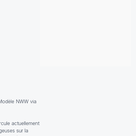
odèle NWW via
rcule actuellement
geuses sur la