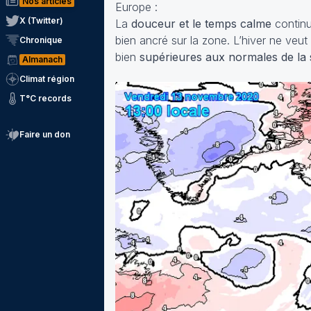
Nos articles
Europe :
X (Twitter)
La
douceur et le temps calme
continu
bien ancré sur la zone. L’hiver ne veut
Chronique
bien
supérieures aux normales de la
Almanach
Climat région
T°C records
Faire un don