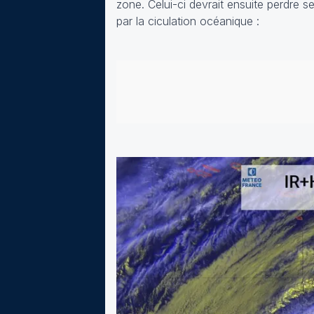
zone. Celui-ci devrait ensuite perdre s
par la ciculation océanique :