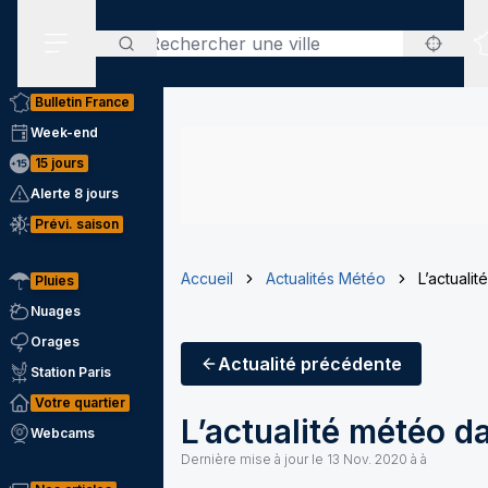
Rechercher
Menu secondaire
Bulletin France
Week-end
15 jours
Alerte 8 jours
Prévi. saison
Accueil
Actualités Météo
L’actuali
Pluies
Nuages
Orages
Actualité
précédente
Station Paris
Votre quartier
L’actualité météo d
Webcams
Dernière mise à jour le
13 Nov. 2020 à à