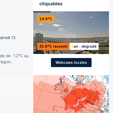
cliquables
24.9°C
dredi 13
25.6°C ressenti
air : dégradé
le de -1.2°C au
région.
Webcams locales