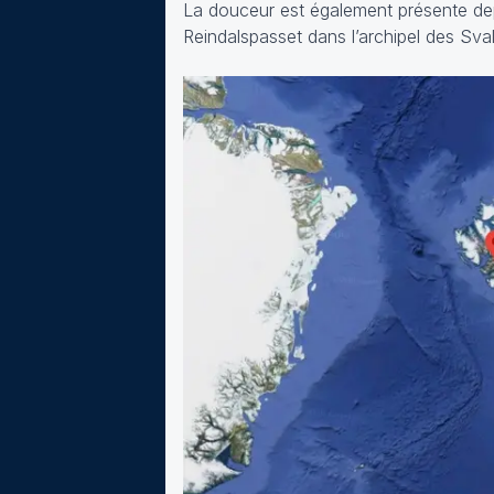
La douceur est également présente depu
Reindalspasset dans l’archipel des Sva