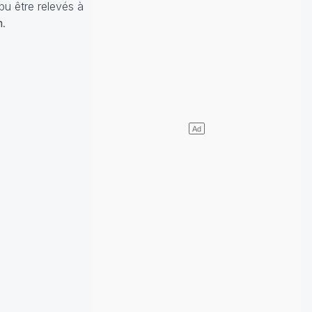
pu être relevés à
n
.