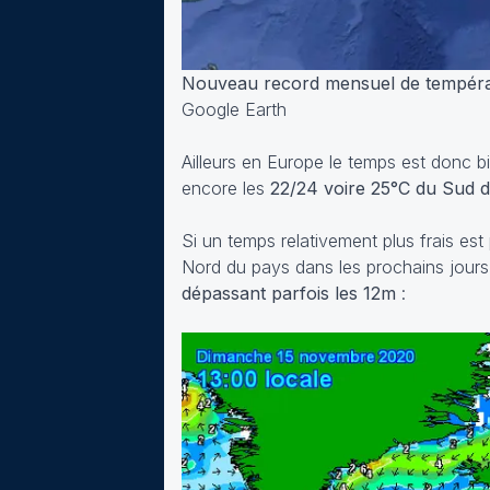
Nouveau record mensuel de températ
Google Earth
Ailleurs en Europe le temps est donc 
encore les
22/24 voire 25°C du Sud de
Si un temps relativement plus frais est 
Nord du pays dans les prochains jours
dépassant parfois les 12m
: