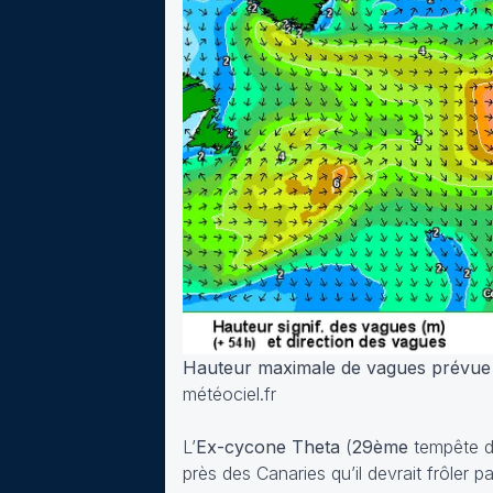
Hauteur maximale de vagues prévue 
météociel.fr
L’
Ex-cycone Theta
(
29ème
tempête de
près des Canaries qu’il devrait frôler 