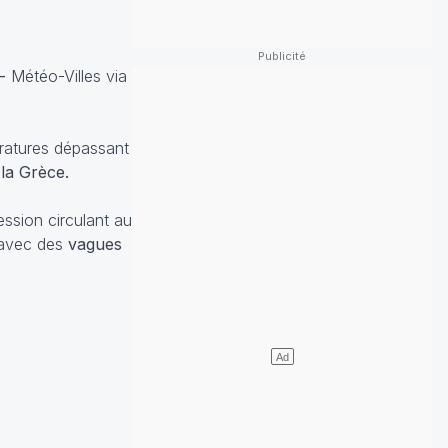
 -
Météo-Villes via
ératures dépassant
 la Grèce.
ession circulant au
 avec des
vagues