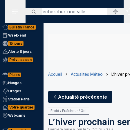
Rechercher
Menu secondaire
Bulletin France
Week-end
15 jours
Alerte 8 jours
Prévi. saison
Accueil
Actualités Météo
L’hiver pr
Pluies
Nuages
Orages
Actualité
précédente
Station Paris
Votre quartier
Froid / Fraîcheur / Gel
Webcams
L’hiver prochain sera
Dernière mise à jour le
12 Oct. 2020 à à