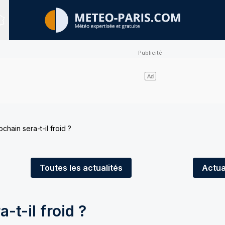
Sites expertisés
ochain sera-t-il froid ?
Toutes
les actualités
Actua
-t-il froid ?