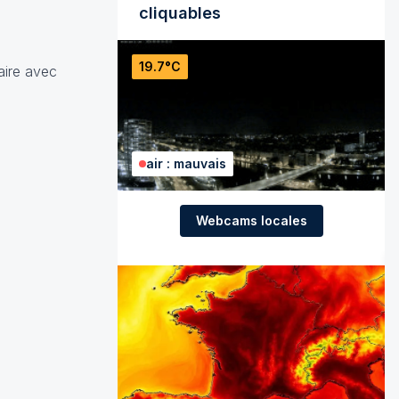
cliquables
19.7°C
aire avec
air : mauvais
Webcams locales