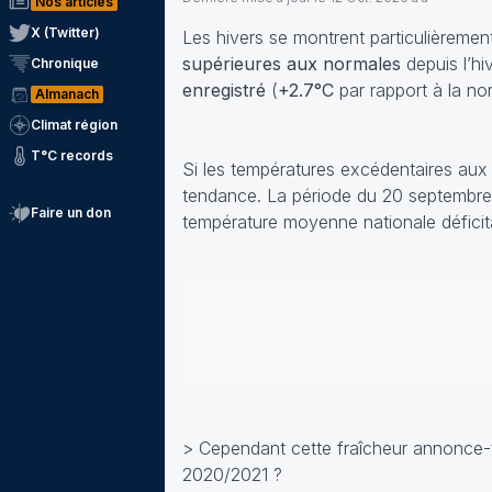
Nos articles
X (Twitter)
Les hivers se montrent particulièreme
supérieures aux normales
depuis l’hi
Chronique
enregistré
(
+2.7°C
par rapport à la no
Almanach
Climat région
T°C records
Si les températures excédentaires aux 
tendance. La période du 20 septembre
Faire un don
température moyenne nationale déficit
> Cependant cette fraîcheur annonce-t-e
2020/2021 ?