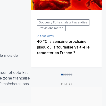
Douceur / Forte chaleur / Incendies
Prévisions météo
7 Août 2026
40 °C la semaine prochaine :
jusqu’où la fournaise va-t-elle
remonter en France ?
le mois de
ison et côté Est
0
1
2
3
4
5
 zone française
’empêcherait pas