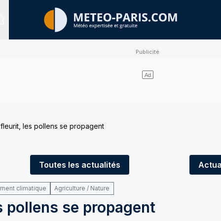
Sites expertisés
fleurit, les pollens se propagent
Toutes
les actualités
Actua
ement climatique
Agriculture / Nature
es pollens se propagent