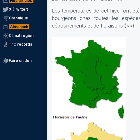
Nos articles
X (Twitter)
Les températures de cet hiver ont ét
bourgeons chez toutes les espèces
Chronique
débourrements et de floraisons (
>>
).
Almanach
Climat région
T°C records
Faire un don