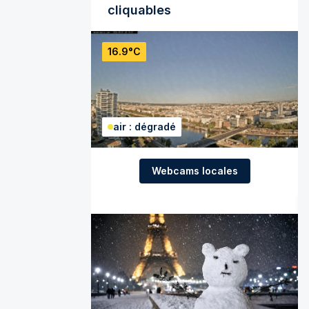
cliquables
16.9°C
air : dégradé
Webcams locales