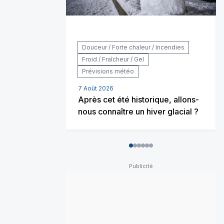
Douceur / Forte chaleur / Incendies
Froid / Fraîcheur / Gel
Prévisions météo
7 Août 2026
Après cet été historique, allons-
nous connaître un hiver glacial ?
0
1
2
3
4
5