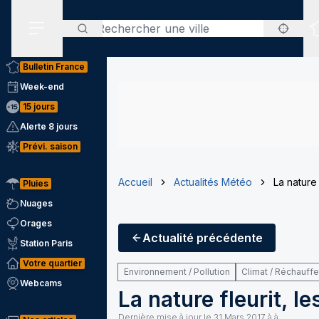
Rechercher
Menu secondaire
Bulletin France
Week-end
15 jours
Alerte 8 jours
Prévi. saison
Accueil
Actualités Météo
La nature 
Pluies
Nuages
Orages
Actualité
précédente
Station Paris
Votre quartier
Environnement / Pollution
Climat / Réchauff
Webcams
La nature fleurit, l
Dernière mise à jour le
31 Mars 2017 à à