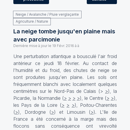
Neige / Avalanche / Pluie verglaçante
Agriculture / Nature
La neige tombe jusqu'en plaine mais
avec parcimonie
Dernière mise à jour le
19 Févr. 2016 à à
Une perturbation atlantique a bousculé l'air froid
antérieur ce jeudi 18 février. Au contact de
l'humidité et du froid, des chutes de neige se
sont produites jusqu'en plaine. Les sols ont
fréquemment blanchi avec localement quelques
centimètres sur le Nord-Pas de Calais (
>
>
), la
Picardie, la Normandie (
>
>
>
>
), le Centre (
>
>
),
les Pays de la Loire (
>
>
>
), Poitou-Charentes
(
>
), Dordogne (
>
) et Limousin (
>
). L'Ile de
France a été concerné à la marge mais des
flocons sans conséquence ont virevolté