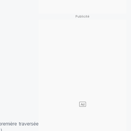
première traversée
>
).