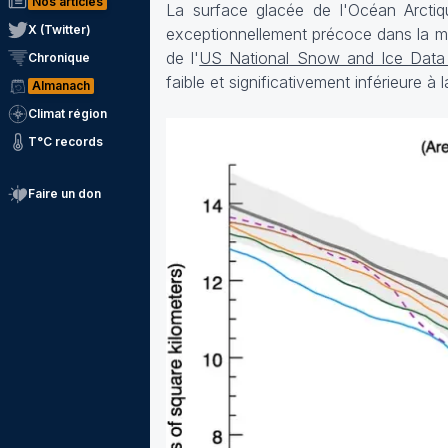
Nos articles
La surface glacée de l'Océan Arctiqu
X (Twitter)
exceptionnellement précoce dans la me
de l'
US National Snow and Ice Data
Chronique
faible et significativement inférieure 
Almanach
Climat région
T°C records
Faire un don