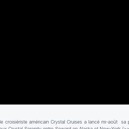
 croisiériste américain Crystal Cruises a lancé mi-août sa 
xueux Crystal Serenity entre Seward en Alaska et New-York (
>