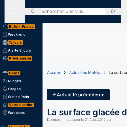
Rechercher
Menu secondaire
Bulletin France
Week-end
15 jours
Alerte 8 jours
Prévi. saison
Accueil
Actualités Météo
La surfac
Pluies
Nuages
Orages
Actualité
précédente
Station Paris
Votre quartier
La surface glacée de
Webcams
Dernière mise à jour le
31 Août 2016 à à