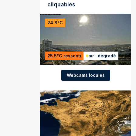
cliquables
24.8°C
25.5°C ressenti
air : dégradé
Webcams locales