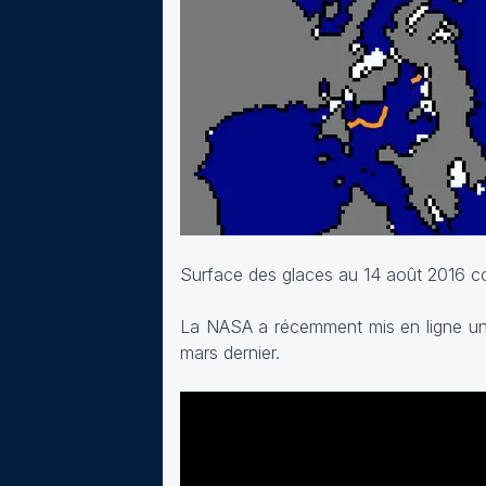
Surface des glaces au 14 août 2016 c
La NASA a récemment mis en ligne un 
mars dernier.