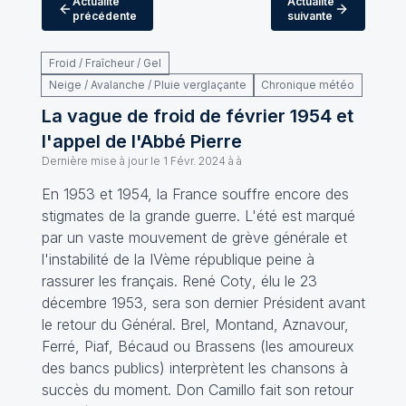
Actualité
Actualité
précédente
suivante
Froid / Fraîcheur / Gel
Neige / Avalanche / Pluie verglaçante
Chronique météo
La vague de froid de février 1954 et
l'appel de l'Abbé Pierre
Dernière mise à jour le
1 Févr. 2024 à à
En 1953 et 1954, la France souffre encore des
stigmates de la grande guerre. L'été est marqué
par un vaste mouvement de grève générale et
l'instabilité de la IVème république peine à
rassurer les français.
René Coty
, élu le 23
décembre 1953, sera son dernier Président avant
le retour du Général.
Brel, Montand, Aznavour,
Ferré, Piaf, Bécaud
ou
Brassens
(
les amoureux
des bancs publics
) interprètent les chansons à
succès du moment.
Don Camillo
fait son retour